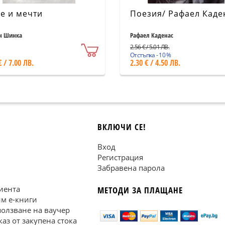
е и мечти
Поезия/ Рафаел Каде
н Шинка
Рафаел Каденас
2.56 € / 5.01 ЛВ.
Отстъпка - 10 %
€ / 7.00 ЛВ.
2.30 € / 4.50 ЛВ.
ВКЛЮЧИ СЕ!
Вход
Регистрация
Забравена парола
иента
МЕТОДИ ЗА ПЛАЩАНЕ
им е-книги
ползване на ваучер
каз от закупена стока