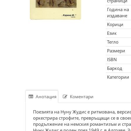
страници
Година на
издаване
Корици
Език
Тегло
Размери
ISBN
Баркод
Категории
Анотация
Коментари
Поезията на Нуну Жудис е ритмована, версиф
оркестрира строфите, превръщащи се в свое
продължение на немския романтизъм и стра
Нуну Жудис е роден през 1949 г. в Алграве.