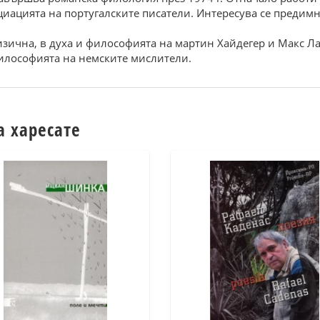
оциацията на португалските писатели. Интересува се преди
ична, в духа и философията на мартин Хайдегер и Макс Лар
философията на немските мислители.
а харесате