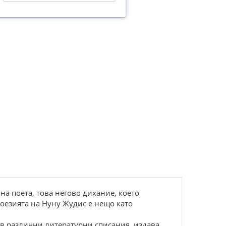
а поета, това негово дихание, което
оезията на Нуну Жудис е нещо като
 в различни литературни списания, издава