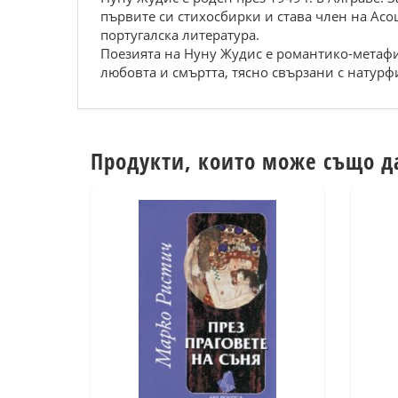
първите си стихосбирки и става член на Ас
португалска литература.
Поезията на Нуну Жудис е романтико-метафиз
любовта и смъртта, тясно свързани с натур
Продукти, които може също д