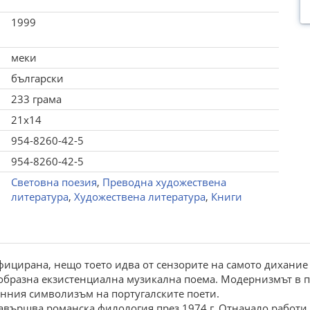
1999
меки
български
233 грама
21x14
954-8260-42-5
954-8260-42-5
Световна поезия
,
Преводна художествена
литература
,
Художествена литература
,
Книги
ицирана, нещо тоето идва от сензорите на самото дихание н
образна екзистенциална музикална поема. Модернизмът в п
нния символизъм на португалските поети.
 Завършва романска филология през 1974 г. Отначало работи