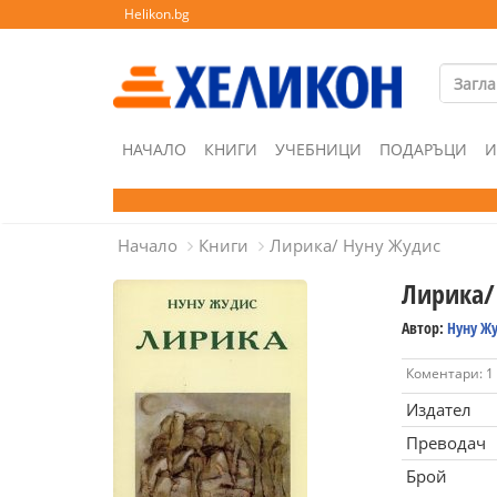
Helikon.bg
НАЧАЛО
КНИГИ
УЧЕБНИЦИ
ПОДАРЪЦИ
И
Начало
Книги
Лирика/ Нуну Жудис
Лирика/
Автор:
Нуну Ж
Коментари: 1
Издател
Преводач
Брой