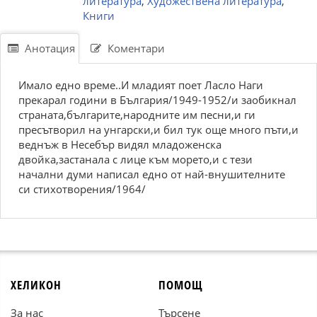
литература
,
Художествена литература
,
Книги
Анотация
Коментари
Имало едно време..И младият поет Ласло Наги
прекарал години в България/1949-1952/и заобикнал
страната,българите,народните им песни,и ги
пресътворил на унгарски,и бил тук още много пъти,и
веднъж в Несебър видял младоженска
двойка,застанала с лице към морето,и с тези
начални думи написал едно от най-внушителните
си стихотворения/1964/
ХЕЛИКОН
ПОМОЩ
За нас
Търсене