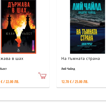
жава в шах
На тъмната страна
Хьост
Лий Чайлд
 € / 22.00 ЛВ.
12.78 € / 25.00 ЛВ.