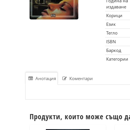
Година на
издаване
Корици
Език
Тегло
ISBN
Баркод
Категории
Анотация
Коментари
Продукти, които може също д