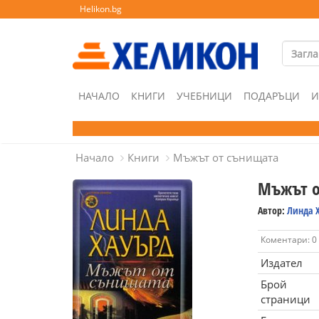
Helikon.bg
НАЧАЛО
КНИГИ
УЧЕБНИЦИ
ПОДАРЪЦИ
И
Начало
Книги
Мъжът от сънищата
Мъжът о
Автор:
Линда 
Коментари: 0
Издател
Брой
страници