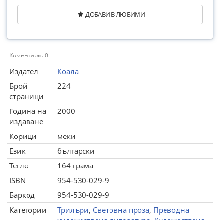
ДОБАВИ В ЛЮБИМИ
Коментари: 0
Издател
Коала
Брой
224
страници
Година на
2000
издаване
Корици
меки
Език
български
Тегло
164 грама
ISBN
954-530-029-9
Баркод
954-530-029-9
Категории
Трилъри
,
Световна проза
,
Преводна