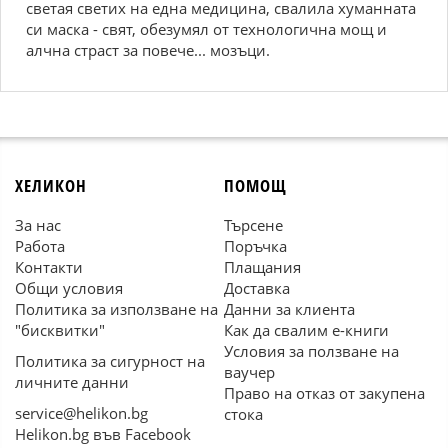
светая светих на една медицина, свалила хуманната
си маска - свят, обезумял от технологична мощ и
алчна страст за повече... мозъци.
ХЕЛИКОН
ПОМОЩ
За нас
Търсене
Работа
Поръчка
Контакти
Плащания
Общи условия
Доставка
Политика за използване на
Данни за клиента
"бисквитки"
Как да свалим е-книги
Условия за ползване на
Политика за сигурност на
ваучер
личните данни
Право на отказ от закупена
service@helikon.bg
стока
Helikon.bg във Facebook