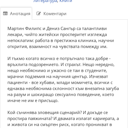
литература
,
Книги
Анотация
Коментари
Мартин Филипс и Дениз Сангър са талантливи
лекари, чийто житейски просперитет изглежда
непоклатим: работа в престижна клиника, научни
открития, взаимност на чувствата помежду им.
И тъкмо когато всичко е потръгнало така добре -
връхлита подозрението. И страхът. Нещо нередно,
нeщо необяснимо и ужасно се таи в студените,
мрачни подземия на научния център. Изчезват
пациенти - все хубави, млади момичета, всички с
еднаква необяснима склонност към внезапна загуба
на разум и шокиращо сексуално поведение, което
иначе не им е присъщо.
Кой съчинява зловещия сценарий? И докъде се
простира паяжината? И двамата излагат кариерата, а
и живота си на смъртен риск, когато проникват в