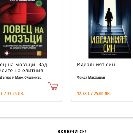
ец на мозъци. Зад
Идеалният син
исите на елитния
ел на ФБР за серийни
Дъглас и Марк Олшейкър
Фрида Макфадън
стъпления (ново
ание)
 € / 33.25 ЛВ.
12.78 € / 25.00 ЛВ.
ВКЛЮЧИ СЕ!