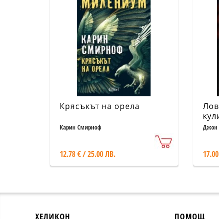
Крясъкът на орела
Лов
кул
отд
Карин Смирноф
Джон 
пре
изд
12.78 € / 25.00 ЛВ.
17.00
ХЕЛИКОН
ПОМОЩ