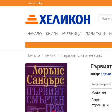
Helikon.bg
НАЧАЛО
КНИГИ
УЧЕБНИЦИ
ПОДАРЪЦИ
И
Начало
Книги
Първият смъртен грях
Първият
Автор:
Лорънс
Коментари: 0
Издател
Брой
страници