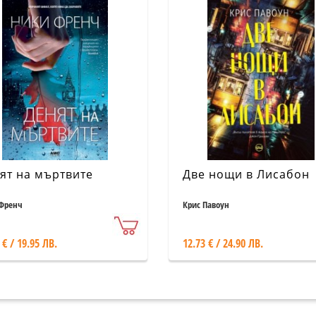
ят на мъртвите
Две нощи в Лисабон
Френч
Крис Павоун
 € / 19.95 ЛВ.
12.73 € / 24.90 ЛВ.