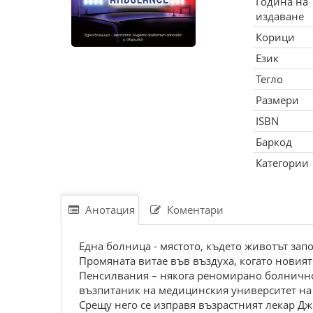
Година на
издаване
Корици
Език
Тегло
Размери
ISBN
Баркод
Категории
Анотация
Коментари
Една болница - мястото, където животът зап
Промяната витае във въздуха, когато новия
Пенсилвания – някога реномирано болнично 
възпитаник на медицинския университет на 
Срещу него се изправя възрастният лекар Дж