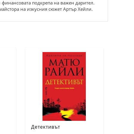
и финансовата подкрепа на важен дарител.
майстора на изкусния сюжет Артър Хейли.
Детективът