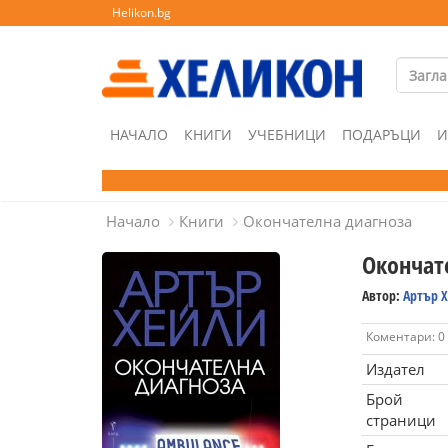
Helikon.bg
НАЧАЛО
КНИГИ
УЧЕБНИЦИ
ПОДАРЪЦИ
И
Начало
Книги
Окончателна диагноза
Окончат
Автор:
Артър 
Коментари: 0
Издател
Брой
страници