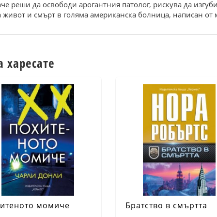
че реши да освободи арогантния патолог, рискува да изгуб
 живот и смърт в голяма американска болница, написан от 
а харесате
итеното момиче
Братство в смъртта