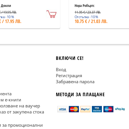
 Донли
Нора Робъртс
 / 19.95 ЛВ.
11.95 € / 23.37 ЛВ.
ка - 10 %
Отстъпка - 10 %
€ / 17.95 ЛВ.
10.75 € / 21.03 ЛВ.
ВКЛЮЧИ СЕ!
Вход
Регистрация
Забравена парола
иента
МЕТОДИ ЗА ПЛАЩАНЕ
им е-книги
ползване на ваучер
каз от закупена стока
 за промоционални