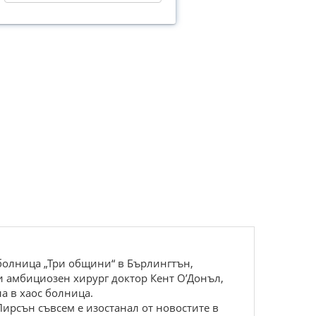
 болница „Три общини“ в Бърлингтън,
и амбициозен хирург доктор Кент О’Донъл,
а в хаос болница.
Пирсън съвсем е изостанал от новостите в