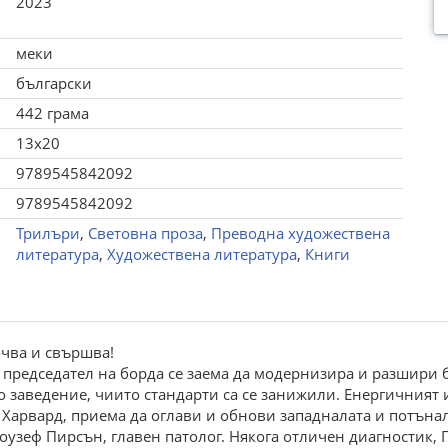
2023
меки
български
442 грама
13x20
9789545842092
9789545842092
Трилъри
,
Световна проза
,
Преводна художествена
литература
,
Художествена литература
,
Книги
очва и свършва!
т председател на борда се заема да модернизира и разшири
заведение, чиито стандарти са се занижили. Енергичният 
Харвард, приема да оглави и обнови западналата и потънал
оузеф Пирсън, главен патолог. Някога отличен диагностик, 