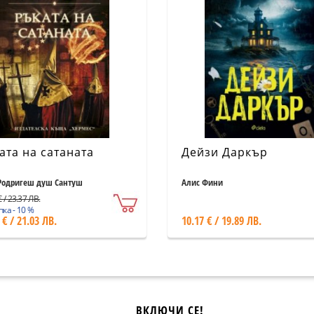
ата на сатаната
Дейзи Даркър
Родригеш душ Сантуш
Алис Фини
 / 23.37 ЛВ.
ка - 10 %
 € / 21.03 ЛВ.
10.17 € / 19.89 ЛВ.
ВКЛЮЧИ СЕ!