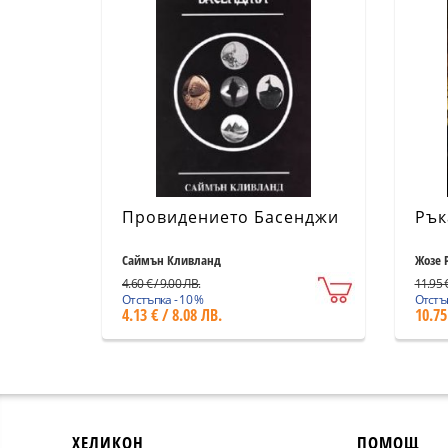
Провидението Басенджи
Рък
Саймън Кливланд
Жозе 
4.60 € / 9.00 ЛВ.
11.95 €
Отстъпка - 10 %
Отстъп
4.13 € / 8.08 ЛВ.
10.75
ХЕЛИКОН
ПОМОЩ