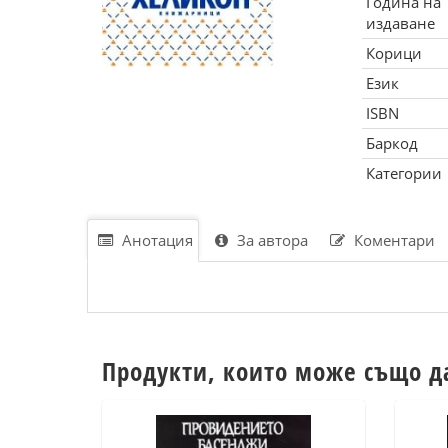
Година на
издаване
Корици
Език
ISBN
Баркод
Категории
Анотация
За автора
Коментари
Продукти, които може също д