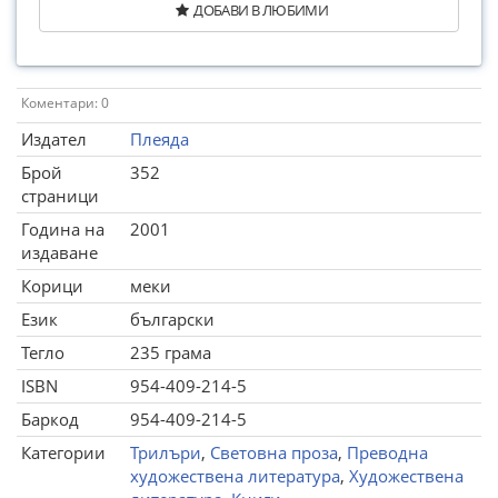
ДОБАВИ В ЛЮБИМИ
Коментари: 0
Издател
Плеяда
Брой
352
страници
Година на
2001
издаване
Корици
меки
Език
български
Тегло
235 грама
ISBN
954-409-214-5
Баркод
954-409-214-5
Категории
Трилъри
,
Световна проза
,
Преводна
художествена литература
,
Художествена