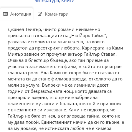
литература
,
Книги
Анотация
Коментари
Джанел Тейлър, чиито романи неизменно
присъстват в класациите на „Ню Йорк Таймс",
разказва историята на мъж и жена, на които
предстои да преоткрият любовта. Кариерата на Ками
Милър зависи от прочутия актьор Тайлър Ставал.
Очаква я блестящо бъдеще, ако тай приеме да
участва в заснемането на филм, в който тя ще играе
главната роля. Ала Ками по-скоро би се отказала от
мечтата си да стане филмова звезда, отколкото да го
моли за услуга. Въпреки че са изминали десет
години от безразсъдната нощ, която двамата са
прекарали заедно, тя още не е забравила
пламенните му ласки и болката, която й е причинил
с внезапното си изчезване. Ками не подозира, че
Тайлър не бяга от нея, а от зловеща тайна, която не
му дава покой. Единственият начин да си го върне, е
да му докаже, че истинската любов не е химера.