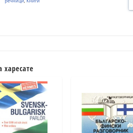
речници
,
Книги
а харесате