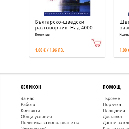
Българско-шведски
Шве
разговорник: Над 4000
раз
израза и думи
bul
Колектив
Колек
1.00 € / 1.96 ЛВ.
1.00 
ХЕЛИКОН
ПОМОЩ
За нас
Търсене
Работа
Поръчка
Контакти
Плащания
Общи условия
Доставка
Политика за използване на
Данни за кл
"бисквитки"
Как да свал