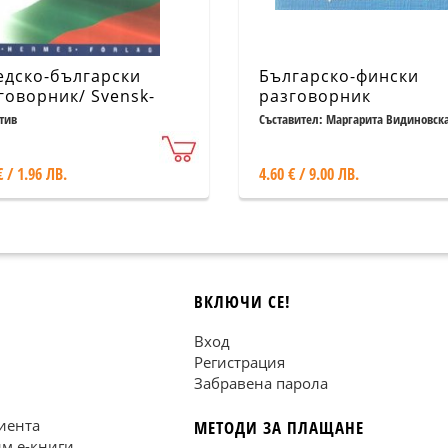
дско-български
Българско-фински
говорник/ Svensk-
разговорник
garisk parlor
тив
Съставител: Маргарита Видиновск
€ / 1.96 ЛВ.
4.60 € / 9.00 ЛВ.
ВКЛЮЧИ СЕ!
Вход
Регистрация
Забравена парола
иента
МЕТОДИ ЗА ПЛАЩАНЕ
им е-книги