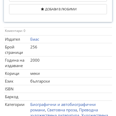
ДОБАВИ В ЛЮБИМИ
Коментари: 0
Издател
Емас
Брой
256
страници
Година на
2000
издаване
Корици
меки
Език
български
ISBN
Баркод
Категории
Биографични и автобиографични
романи
,
Световна проза
,
Преводна
художествена литература
,
Художествена