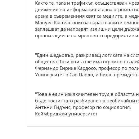
Както те, така и трафикът, осъществяван чр
движение на информацията дава огромна влас
арена в съвременния свят са медиите, а мед
Мануел Кастелс описва нарастващите темпов
заплашват да направят излишни цели държа
организациите на мрежовото предприятие и 
"Един шедьовър, разкриващ логиката на си
общества. Тази книга ще има огромно възде
Фернандо Енрике Кардосо, професор по поли
Университет в Сао Паоло, и бивш президен
"Това е един изключителен труд в областта 
бъде постигнато разбиране на необичайнит
Антъни Гидънс, професор по социология,
Кеймбриджки университет