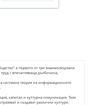
бщество" е първото от три взаимосвързани
 труд с впечатляваща дълбочина,
дна системна теория на информационното
.
ия, капитал и културна комуникация. Тези
отразяват и създават различни култури.