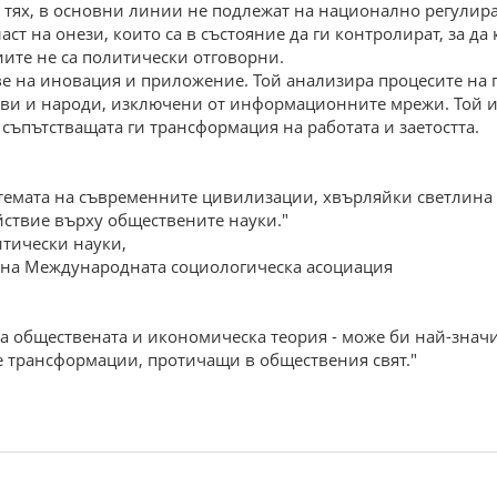
ез тях, в основни линии не подлежат на национално регули
т на онези, които са в състояние да ги контролират, за да
иите не са политически отговорни.
е на иновация и приложение. Той анализира процесите на г
ви и народи, изключени от информационните мрежи. Той из
съпътстващата ги трансформация на работата и заетостта.
стемата на съвременните цивилизации, хвърляйки светлин
йствие върху обществените науки."
тически науки,
т на Международната социологическа асоциация
на обществената и икономическа теория - може би най-значи
е трансформации, протичащи в обществения свят."