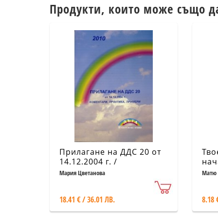
Продукти, които може също д
Прилагане на ДДС 20 от
Тво
14.12.2004 г. /
нач
Коментари, практика,
Мария Цветанова
Матю
примери
18.41 € / 36.01 ЛВ.
8.18 