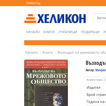
Helikon.bg
НАЧАЛО
КНИГИ
УЧЕБНИЦИ
ПОДАРЪЦИ
И
Начало
Книги
Възходът на мрежовото об
Възходъ
Автор:
Мануел 
Коментари: 2
Издател
Брой стра
Година на