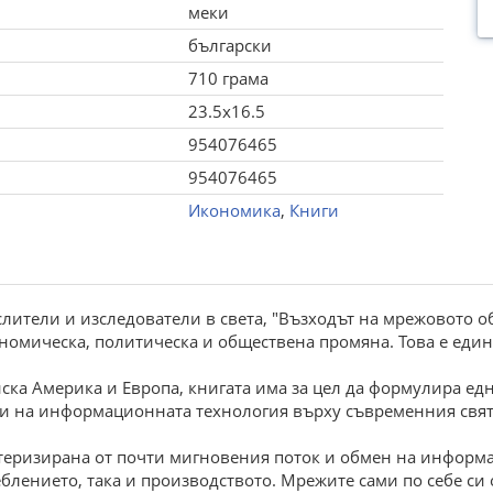
меки
български
710 грама
23.5x16.5
954076465
954076465
Икономика
,
Книги
лители и изследователи в света, "Възходът на мрежовото о
номическа, политическа и обществена промяна. Това е един
ска Америка и Европа, книгата има за цел да формулира е
и на информационната технология върху съвременния свят
еризирана от почти мигновения поток и обмен на информац
еблението, така и производството. Мрежите сами по себе си 