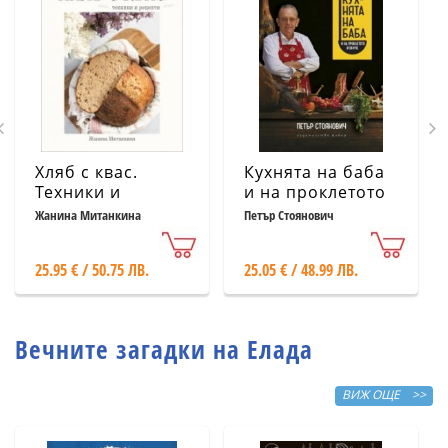
Хляб с квас.
Кухнята на баба
Техники и
и на проклетото
рецепти
й внуче
Жанина Митанкина
Петър Стоянович
25.95 € / 50.75 ЛВ.
25.05 € / 48.99 ЛВ.
Вечните загадки на Елада
ВИЖ ОЩЕ >>