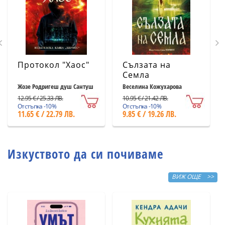
Протокол "Хаос"
Сълзата на
Семла
Жозе Родригеш душ Сантуш
Веселина Кожухарова
12.95 € / 25.33 ЛВ.
10.95 € / 21.42 ЛВ.
Отстъпка -10%
Отстъпка -10%
11.65 € / 22.79 ЛВ.
9.85 € / 19.26 ЛВ.
Изкуството да си почиваме
ВИЖ ОЩЕ >>