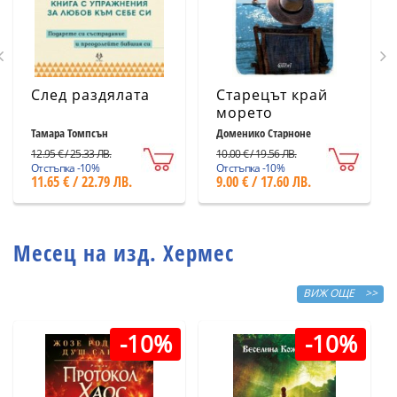
След раздялата
Старецът край
морето
Тамара Томпсън
Доменико Старноне
12.95 € / 25.33 ЛВ.
10.00 € / 19.56 ЛВ.
Отстъпка -10%
Отстъпка -10%
11.65 € / 22.79 ЛВ.
9.00 € / 17.60 ЛВ.
Месец на изд. Хермес
ВИЖ ОЩЕ >>
-10%
-10%