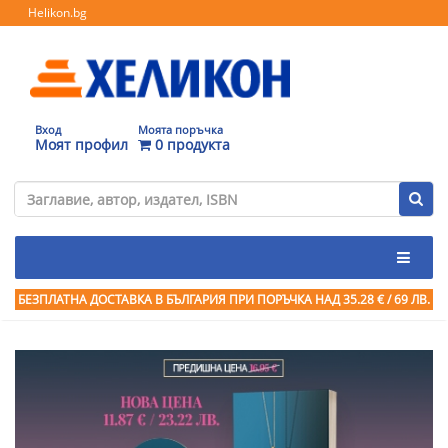
Helikon.bg
Вход
Моята поръчка
Моят профил
0 продукта
БЕЗПЛАТНА ДОСТАВКА В БЪЛГАРИЯ ПРИ ПОРЪЧКА
НАД 35.28 € / 69 ЛВ.