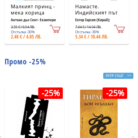
Малкият принц -
Намасте.
мека корица
Индийският път
светлосиня
към щастието,
Антоан дьо Сент- Екзюпери
Ектор Гарсия (Кирай);
Франсеск Миралес
удовлетворението
3.55 € / 6.94 ЛВ.
7.64 € / 14.94 ЛВ.
и успеха
Отстъпка -30%
Отстъпка -30%
2.48 € / 4.85 ЛВ.
5.34 € / 10.44 ЛВ.
Промо -25%
ВИЖ ОЩЕ >>
-25%
-25%