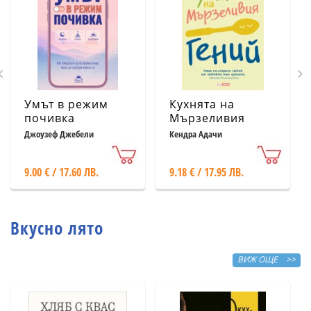
Умът в режим
Кухнята на
почивка
Мързеливия
гений
Джоузеф Джебели
Кендра Адачи
9.00 € / 17.60 ЛВ.
9.18 € / 17.95 ЛВ.
Вкусно лято
ВИЖ ОЩЕ >>