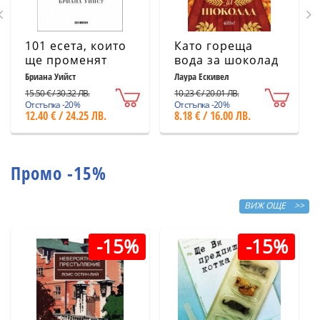
101 есета, които
Като гореща
ще променят
вода за шоколад
начина ви на
(ново издание)
Бриана Уийст
Лаура Ескивел
мислене
15.50 € / 30.32 ЛВ.
10.23 € / 20.01 ЛВ.
Отстъпка -20%
Отстъпка -20%
12.40 € / 24.25 ЛВ.
8.18 € / 16.00 ЛВ.
Промо -15%
ВИЖ ОЩЕ >>
-15%
-15%