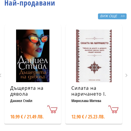
Най-продавани
ВИЖ ОЩЕ >>
Дъщерята на
Силата на
дявола
наричането І.
Тайната на
Даниел Стийл
Мирослава Митева
думите и
древните
10.99 € / 21.49 ЛВ.
12.90 € / 25.23 ЛВ.
български
обичаи, които
сбъдват желания