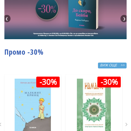
❮
❯
Промо -30%
ВИЖ ОЩЕ >>
-30%
-30%