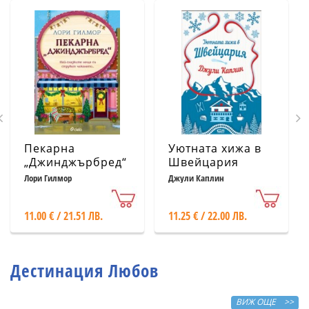
Пекарна
Уютната хижа в
„Джинджърбред“
Швейцария
(с цветни
Лори Гилмор
Джули Каплин
порезки)
11.00 € / 21.51 ЛВ.
11.25 € / 22.00 ЛВ.
Дестинация Любов
ВИЖ ОЩЕ >>