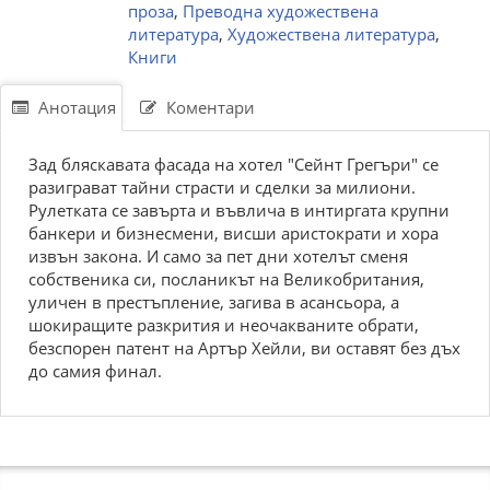
проза
,
Преводна художествена
литература
,
Художествена литература
,
Книги
Анотация
Коментари
Зад бляскавата фасада на хотел "Сейнт Грегъри" се
разиграват тайни страсти и сделки за милиони.
Рулетката се завърта и въвлича в интиргата крупни
банкери и бизнесмени, висши аристократи и хора
извън закона. И само за пет дни хотелът сменя
собственика си, посланикът на Великобритания,
уличен в престъпление, загива в асансьора, а
шокиращите разкрития и неочакваните обрати,
безспорен патент на Артър Хейли, ви оставят без дъх
до самия финал.