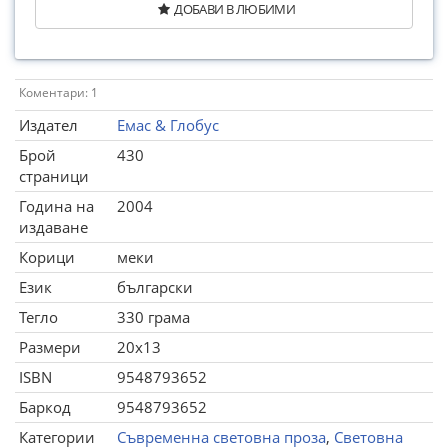
ДОБАВИ В ЛЮБИМИ
Коментари: 1
Издател
Емас & Глобус
Брой
430
страници
Година на
2004
издаване
Корици
меки
Език
български
Тегло
330 грама
Размери
20x13
ISBN
9548793652
Баркод
9548793652
Категории
Съвременна световна проза
,
Световна