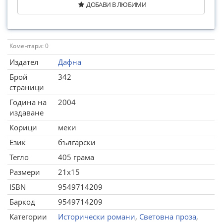
ДОБАВИ В ЛЮБИМИ
Коментари: 0
Издател
Дафна
Брой
342
страници
Година на
2004
издаване
Корици
меки
Език
български
Тегло
405 грама
Размери
21x15
ISBN
9549714209
Баркод
9549714209
Категории
Исторически романи
,
Световна проза
,