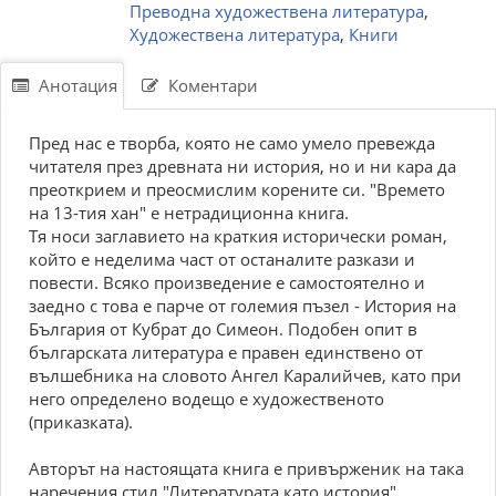
Преводна художествена литература
,
Художествена литература
,
Книги
Анотация
Коментари
Пред нас е творба, която не само умело превежда
читателя през древната ни история, но и ни кара да
преоткрием и преосмислим корените си. "Времето
на 13-тия хан" е нетрадиционна книга.
Тя носи заглавието на краткия исторически роман,
който е неделима част от останалите разкази и
повести. Всяко произведение е самостоятелно и
заедно с това е парче от големия пъзел - История на
България от Кубрат до Симеон. Подобен опит в
българската литература е правен единствено от
вълшебника на словото Ангел Каралийчев, като при
него определено водещо е художественото
(приказката).
Авторът на настоящата книга е привърженик на така
наречения стил "Литературата като история".