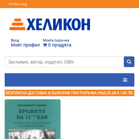
Helikon.bg
Вход
Моята поръчка
Моят профил
0 продукта
БЕЗПЛАТНА ДОСТАВКА В БЪЛГАРИЯ ПРИ ПОРЪЧКА
НАД 35.28 € / 69 ЛВ.