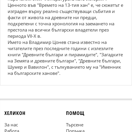
Ценното във "Времето на 13-тия хан" е, че сюжетът е
изграден върху реално съществуващи събития и
факти от живота на древните ни предци,
подкрепени с точна хронология на заемането на
престола на всички български владетели през
периода VІІ-Х в.
Името на Владимир Цонев стана известно на
читателите през последните години с излезлите
книги "Древните българи и пирамидите", "Загадките
на Земята и древните българи", "Древните българи,
Шумер и Вавилон", с тълкуванието му на "Именник
на българските ханове".
ХЕЛИКОН
ПОМОЩ
За нас
Търсене
Работа
Поръчка