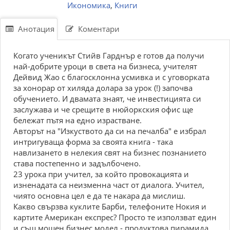
Икономика
,
Книги
Анотация
Коментари
Когато ученикът Стийв Гарднър е готов да получи
най-добрите уроци в света на бизнеса, учителят
Дейвид Жао с благосклонна усмивка и с уговорката
за хонорар от хиляда долара за урок (!) започва
обучението. И двамата знаят, че инвестицията си
заслужава и че срещите в нюйоркския офис ще
бележат пътя на едно израстване.
Авторът на "Изкуството да си на печалба" е избрал
интригуваща форма за своята книга - така
навлизането в нелекия свят на бизнес познанието
става постепенно и задълбочено.
23 урока при учител, за който провокацията и
изненадата са неизменна част от диалога. Учител,
чиято основна цел е да те накара да мислиш.
Какво свързва куклите Барби, телефоните Нокия и
картите Американ експрес? Просто те използват един
и същ мощен бизнес модел - продуктова пирамида.