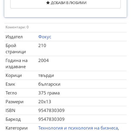
ДОБАВИ В ЛЮБИМИ
Коментари: 0
Издател
Фокус
Брой
210
страници
Година на
2004
издаване
Корици
твърди
Език
български
Тегло
375 грама
Размери
20x13
ISBN
9547830309
Баркод
9547830309
Категории
Технология и психология на бизнеса
,