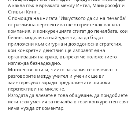
А каква пък е връзката между Интел, Майкрософт и
Стивън Кинг...
С помощта на книгата "Изкуството да си на печалба"
от различна перспектива ще откриете как вашата
компания, и конкуренцията стигат до печалбата, кои
бизнес модели са най-удачни, за да бъдат
приложени към сигурна и доходоносна стратегия,
кои конкретни действия ще изправят една
организация на крака, въпреки че положението
изглежда безнадеждно.
Множество книги, чиито заглавия се появяват в
разговорите между учител и ученик ще ви
заинтересуват заради предложените широки
перспективи на мислене.
Изгодата да влезете в това общуване, да придобиете
истински умения за печалба в този конкурентен свят
няма нужда от коментар.