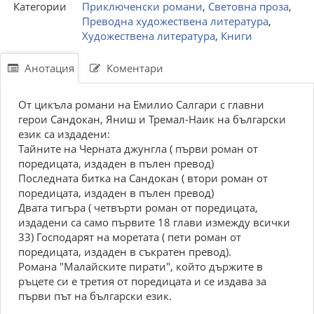
Категории
Приключенски романи
,
Световна проза
,
Преводна художествена литература
,
Художествена литература
,
Книги
Анотация
Коментари
От цикъла романи на Емилио Салгари с главни
герои Сандокан, Яниш и Тремал-Наик на български
език са издадени:
Тайните на Черната джунгла ( първи роман от
поредицата, издаден в пълен превод)
Последната битка на Сандокан ( втори роман от
поредицата, издаден в пълен превод)
Двата тигъра ( четвърти роман от поредицата,
издадени са само първите 18 глави измежду всички
33) Господарят на моретата ( пети роман от
поредицата, издаден в съкратен превод).
Романа "Малайските пирати", който държите в
ръцете си е третия от поредицата и се издава за
първи път на български език.