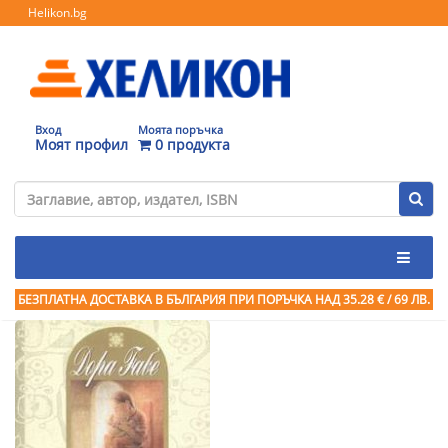
Helikon.bg
Вход
Моята поръчка
Моят профил
0 продукта
БЕЗПЛАТНА ДОСТАВКА В БЪЛГАРИЯ ПРИ ПОРЪЧКА
НАД 35.28 € / 69 ЛВ.