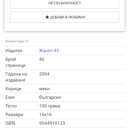
НЕ Е В НАЛИЧНОСТ
ДОБАВИ В ЛЮБИМИ
Коментари: 0
Издател
Жанет-45
Брой
46
страници
Година на
2004
издаване
Корици
меки
Език
български
Тегло
100 грама
Размери
16x16
ISBN
9544910123