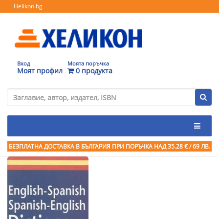
Helikon.bg
Вход
Моята поръчка
Моят профил
0 продукта
БЕЗПЛАТНА ДОСТАВКА В БЪЛГАРИЯ ПРИ ПОРЪЧКА
НАД 35.28 € / 69 ЛВ.