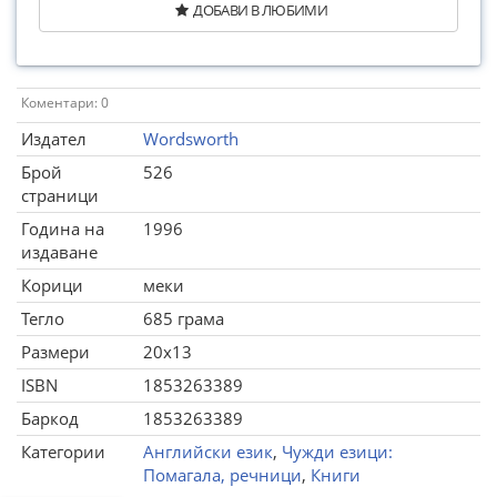
ДОБАВИ В ЛЮБИМИ
Коментари: 0
Издател
Wordsworth
Брой
526
страници
Година на
1996
издаване
Корици
меки
Тегло
685 грама
Размери
20x13
ISBN
1853263389
Баркод
1853263389
Категории
Английски език
,
Чужди езици:
Помагала, речници
,
Книги