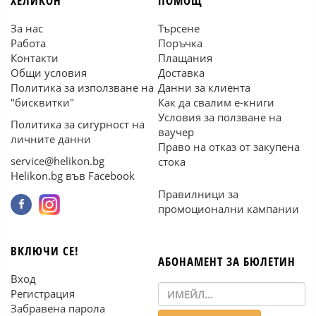
ХЕЛИКОН
ПОМОЩ
За нас
Търсене
Работа
Поръчка
Контакти
Плащания
Общи условия
Доставка
Политика за използване на
Данни за клиента
"бисквитки"
Как да свалим е-книги
Условия за ползване на
Политика за сигурност на
ваучер
личните данни
Право на отказ от закупена
service@helikon.bg
стока
Helikon.bg във Facebook
Правилници за
промоционални кампании
ВКЛЮЧИ СЕ!
АБОНАМЕНТ ЗА БЮЛЕТИН
Вход
Регистрация
Забравена парола