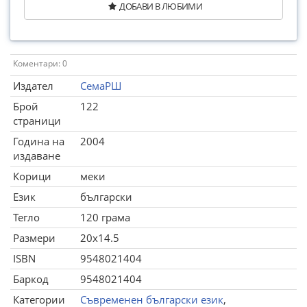
ДОБАВИ В ЛЮБИМИ
Коментари: 0
Издател
СемаРШ
Брой
122
страници
Година на
2004
издаване
Корици
меки
Език
български
Тегло
120 грама
Размери
20x14.5
ISBN
9548021404
Баркод
9548021404
Категории
Съвременен български език
,