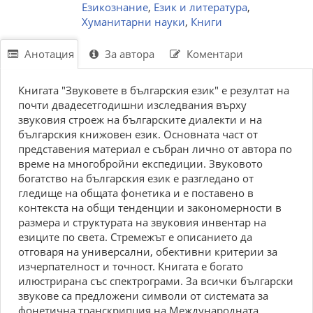
Езикознание
,
Език и литература
,
Хуманитарни науки
,
Книги
Анотация
За автора
Коментари
Книгата "Звуковете в българския език" е резултат на
почти двадесетгодишни изследвания върху
звуковия строеж на българските диалекти и на
българския книжовен език. Основната част от
представения материал е събран лично от автора по
време на многобройни експедиции. Звуковото
богатство на българския език е разгледано от
гледище на общата фонетика и е поставено в
контекста на общи тенденции и закономерности в
размера и структурата на звуковия инвентар на
езиците по света. Стремежът е описанието да
отговаря на универсални, обективни критерии за
изчерпателност и точност. Книгата е богато
илюстрирана със спектрограми. За всички български
звукове са предложени символи от системата за
фонетична транскрипция на Международната