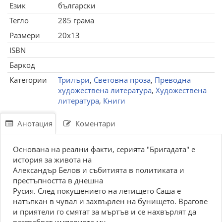
Език
български
Тегло
285 грама
Размери
20x13
ISBN
Баркод
Категории
Трилъри
,
Световна проза
,
Преводна
художествена литература
,
Художествена
литература
,
Книги
Анотация
Коментари
Основана на реални факти, серията "Бригадата" е
история за живота на
Александър Белов и събитията в политиката и
престъпността в днешна
Русия. След покушението на летището Саша е
натъпкан в чувал и захвърлен на бунището. Врагове
и приятели го смятат за мъртъв и се нахвърлят да