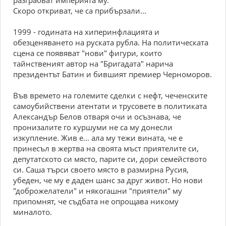
разграбват империята му.
Скоро откриват, че са прибързали...
1999 - годината на хиперинфлацията и
обезценяването на руската рубла. На политическата
сцена се появяват "нови" фигури, които
тайнственият автор на "Бригадата" нарича
президентът Батин и бившият премиер Черноморов.
Във времето на големите сделки с нефт, чеченските
самоубийствени атентати и трусовете в политиката
Александър Белов отваря очи и осъзнава, че
пронизалите го куршуми не са му донесли
изкупление. Жив е... ала му тежи вината, че е
принесъл в жертва на своята мъст приятелите си,
депутатското си място, парите си, дори семейството
си. Саша търси своето място в размирна Русия,
убеден, че му е даден шанс за друг живот. Но нови
"доброжелатели" и някогашни "приятели" му
припомнят, че съдбата не опрощава никому
миналото.