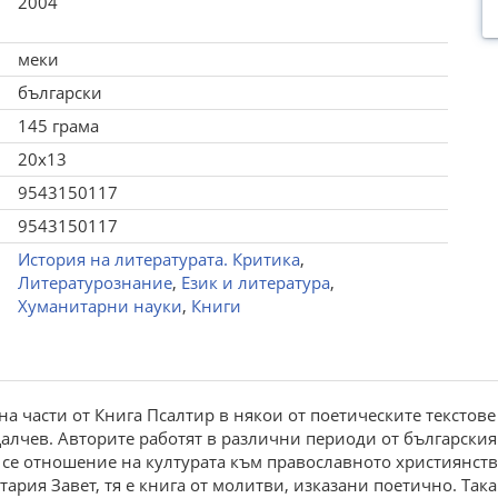
2004
меки
български
145 грама
20x13
9543150117
9543150117
История на литературата. Критика
,
Литературознание
,
Език и литература
,
Хуманитарни науки
,
Книги
а части от Книга Псалтир в някои от поетическите текстове
алчев. Авторите работят в различни периоди от българския
се отношение на културата към православното християнств
тария Завет, тя е книга от молитви, изказани поетично. Так