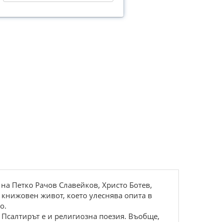
 на Петко Рачов Славейков, Христо Ботев,
 книжовен живот, което улеснява опита в
о.
а Псалтирът е и религиозна поезия. Въобще,