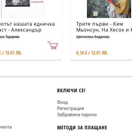
отът нашата едничка
Трите първи - Ким
аст - Александър
Мьонсун, На Хесок и
ов
Уонджу
на Тодорова
Цветелина Андреева
€ / 13.01 ЛВ.
6.14 € / 12.01 ЛВ.
ВКЛЮЧИ СЕ!
Вход
Регистрация
Забравена парола
иента
МЕТОДИ ЗА ПЛАЩАНЕ