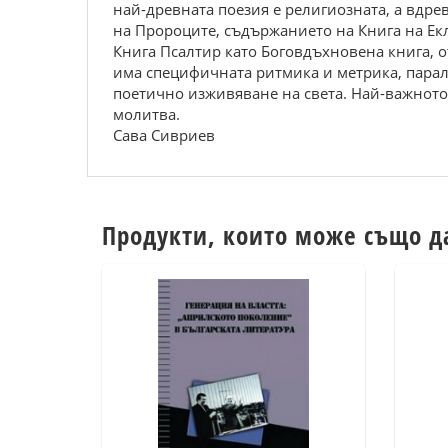
най-древната поезия е религиозната, а вдре
на Пророците, съдържанието на Книга на Ек
Книга Псалтир като Боговдъхновена книга, о
има специфичната ритмика и метрика, парале
поетично изживяване на света. Най-важното 
молитва.
Сава Сивриев
Продукти, които може също д