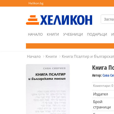
Helikon.bg
НАЧАЛО
КНИГИ
УЧЕБНИЦИ
ПОДАРЪЦИ
И
Начало
Книги
Книга Псалтир и българска
Книга П
Автор:
Сава С
Коментари: 0
Издател
Брой
страници