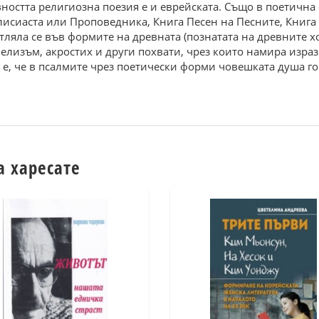
вността религиозна поезия е и еврейската. Също в поетична
лисиаста или Проповедника, Книга Песен на Песните, Книга
тляла се във формите на древната (познатата на древните хо
лизъм, акростих и други похвати, чрез които намира израз
е, че в псалмите чрез поетически форми човешката душа гов
а харесате