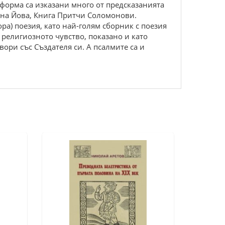
 форма са изказани много от предсказанията
 на Йова, Книга Притчи Соломонови.
ра) поезия, като най-голям сборник с поезия
 религиозното чувство, показано и като
ори със Създателя си. А псалмите са и