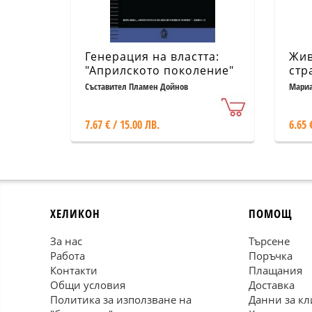
Генерация на властта:
Жив
"Априлското поколение"
стр
в българската
Гер
Съставител Пламен Дойнов
Мариа
литература
7.67 € / 15.00 ЛВ.
6.65 
ХЕЛИКОН
ПОМОЩ
За нас
Търсене
Работа
Поръчка
Контакти
Плащания
Общи условия
Доставка
Политика за използване на
Данни за кл