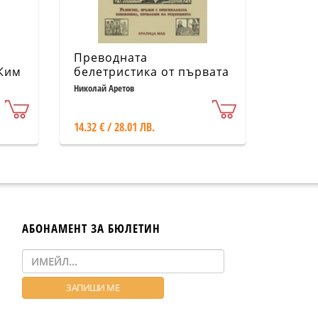
Преводната
 Ким
белетристика от първата
половина на XIX век
Николай Аретов
14.32 € / 28.01 ЛВ.
АБОНАМЕНТ ЗА БЮЛЕТИН