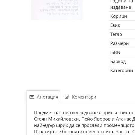
Година на
издаване
Корици
Език
Тегло
Размери
ISBN
Баркод
Категории
Анотация
Коментари
Предмет на това изследване е присъствието н
Стоян Михайловски, Пейо Яворов и Атанас Д
най-едър щрих да се проследи променящото 
Псалтирът е боговдъхновена книга. Част от С