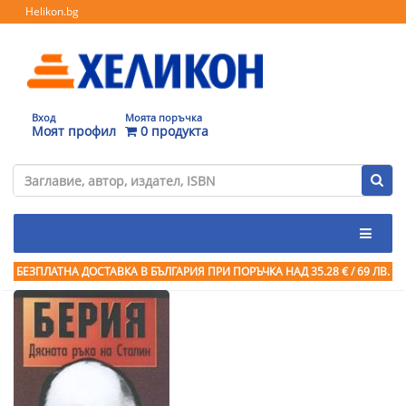
Helikon.bg
Вход
Моята поръчка
Моят профил
0 продукта
БЕЗПЛАТНА ДОСТАВКА В БЪЛГАРИЯ ПРИ ПОРЪЧКА
НАД 35.28 € / 69 ЛВ.