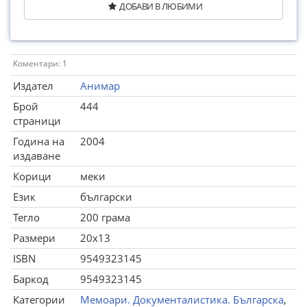
ДОБАВИ В ЛЮБИМИ
Коментари: 1
Издател
Анимар
Брой
444
страници
Година на
2004
издаване
Корици
меки
Език
български
Тегло
200 грама
Размери
20x13
ISBN
9549323145
Баркод
9549323145
Категории
Мемоари. Документалистика. Българска
,