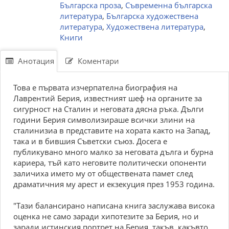
Българска проза
,
Съвременна българска
литература
,
Българска художествена
литература
,
Художествена литература
,
Книги
Анотация
Коментари
Това е първата изчерпателна биография на
Лаврентий Берия, известният шеф на органите за
сигурност на Сталин и неговата дясна ръка. Дълги
години Берия символизираше всички злини на
сталинизиа в представите на хората както на Запад,
така и в бившия Съветски съюз. Досега е
публикувано много малко за неговата дълга и бурна
кариера, тъй като неговите политически опоненти
заличиха името му от обществената памет след
драматичния му арест и екзекуция през 1953 година.
"Тази балансирано написана книга заслужава висока
оценка не само заради хипотезите за Берия, но и
заради истинския портрет на Берия, такъв, какъвто