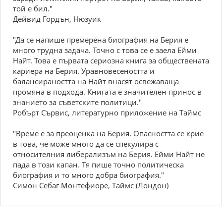
той е бил."
Дейвид Гордън, Нюзуик
"Да се напише премерена биография на Берия е
много трудна задача. Точно с това се е заела Ейми
Найт. Това е първата сериозна книга за обществената
кариера на Берия. Уравновесеността и
балансираността на Найт внасят освежаваща
промяна в подхода. Книгата е значителен принос в
знанието за съветските политици."
Робърт Сървис, литературно приложение на Таймс
"Време е за преоценка на Берия. Опасността се крие
в това, че може много да се спекулира с
относителния либерализъм на Берия. Ейми Найт не
пада в този капан. Тя пише точно политическа
биография и то много добра биография."
Симон Себаг Монтефиоре, Таймс (Лондон)