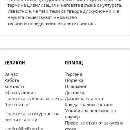
термина цивилизация и неговата връзка с културата.
Известно е, че тези теми са твърде дискусионни и в
науката съществуват множество
теории и определения на двете понятия.
ХЕЛИКОН
ПОМОЩ
За нас
Търсене
Работа
Поръчка
Контакти
Плащания
Общи условия
Доставка
Политика за използване на
Данни за клиента
"бисквитки"
Как да свалим е-книги
Условия за ползване на
Политика за сигурност на
ваучер
личните данни
Право на отказ от закупена
service@helikon.bg
стока