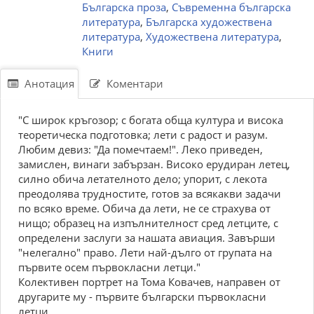
Българска проза
,
Съвременна българска
литература
,
Българска художествена
литература
,
Художествена литература
,
Книги
Анотация
Коментари
"С широк кръгозор; с богата обща култура и висока
теоретическа подготовка; лети с радост и разум.
Любим девиз: "Да помечтаем!". Леко приведен,
замислен, винаги забързан. Високо ерудиран летец,
силно обича летателното дело; упорит, с лекота
преодолява трудностите, готов за всякакви задачи
по всяко време. Обича да лети, не се страхува от
нищо; образец на изпълнителност сред летците, с
определени заслуги за нашата авиация. Завърши
"нелегално" право. Лети най-дълго от групата на
първите осем първокласни летци."
Колективен портрет на Тома Ковачев, направен от
другарите му - първите български първокласни
летци.