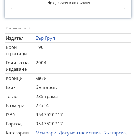
ДОБАВИ В ЛЮБИМИ
Коментари: 0
Издател
Еър Груп
Брой
190
страници
Година на
2004
издаване
Корици
меки
Език
български
Тегло
235 грама
Размери
22x14
ISBN
9547520717
Баркод
9547520717
Категории
Мемоари. Документалистика. Българска
,