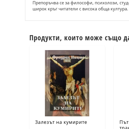
Препоръчва се за философи, психолози, студ
широк кръг читатели с висока обща култура.
Продукти, които може също д
Залезът на кумирите
Път
тра