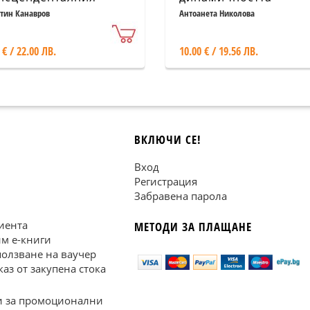
матизъм
тин Канавров
Антоанета Николова
 € / 22.00 ЛВ.
10.00 € / 19.56 ЛВ.
ВКЛЮЧИ СЕ!
Вход
Регистрация
Забравена парола
иента
МЕТОДИ ЗА ПЛАЩАНЕ
им е-книги
ползване на ваучер
каз от закупена стока
 за промоционални