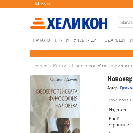
Helikon.bg
НАЧАЛО
КНИГИ
УЧЕБНИЦИ
ПОДАРЪЦИ
И
Начало
Книги
Новоевропейската философ
Новоевр
Автор:
Красим
Коментари: 0
Издател
Брой
страници