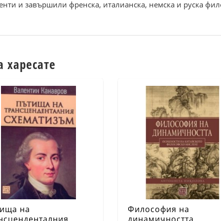
енти и завършили френска, италианска, немска и руска фило
а харесате
ища на
Философия на
нсценденталния
динамичността