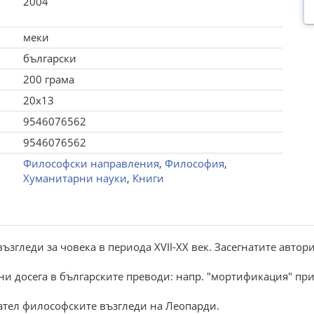
2004
меки
български
200 грама
20x13
9546076562
9546076562
Философски направления
,
Философия
,
Хуманитарни науки
,
Книги
згледи за човека в периода ХVІІ-ХХ век. Засегнатите автори
и досега в българските преводи: напр. "мортификация" при
тател философските възгледи на Леопарди.