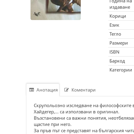
Година на
издаване
Корици
Език
Тегло
Размери
ISBN
Баркод
Категории
Анотация
Коментари
Скрупольозно изследване на философските въ
Хайдегер,... са използвани в оригинал.
Възстановени са важни понятия, неотбелязан
щастие при него.
За пръв път се представят на българския чи