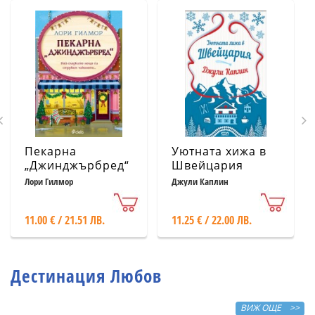
Пекарна
Уютната хижа в
„Джинджърбред“
Швейцария
(с цветни
Лори Гилмор
Джули Каплин
порезки)
11.00 € / 21.51 ЛВ.
11.25 € / 22.00 ЛВ.
Дестинация Любов
ВИЖ ОЩЕ >>