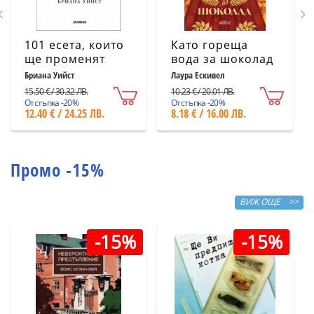
101 есета, които
Като гореща
ще променят
вода за шоколад
начина ви на
(ново издание)
Бриана Уийст
Лаура Ескивел
мислене
15.50 € / 30.32 ЛВ.
10.23 € / 20.01 ЛВ.
Отстъпка -20%
Отстъпка -20%
12.40 € / 24.25 ЛВ.
8.18 € / 16.00 ЛВ.
Промо -15%
ВИЖ ОЩЕ >>
-15%
-15%