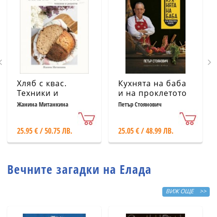
Хляб с квас.
Кухнята на баба
Техники и
и на проклетото
рецепти
й внуче
Жанина Митанкина
Петър Стоянович
25.95 € / 50.75 ЛВ.
25.05 € / 48.99 ЛВ.
Вечните загадки на Елада
ВИЖ ОЩЕ >>