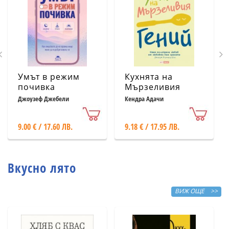
Умът в режим
Кухнята на
почивка
Мързеливия
гений
Джоузеф Джебели
Кендра Адачи
9.00 € / 17.60 ЛВ.
9.18 € / 17.95 ЛВ.
Вкусно лято
ВИЖ ОЩЕ >>