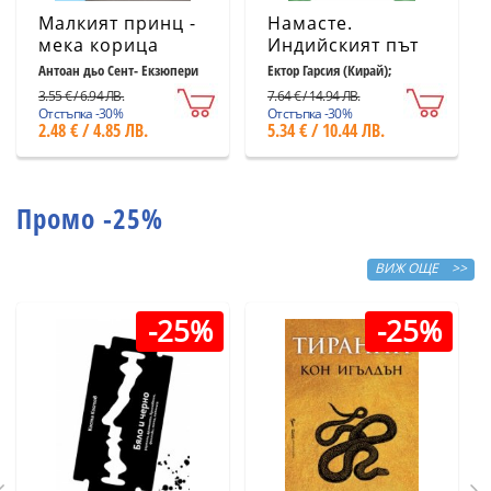
Малкият принц -
Намасте.
мека корица
Индийският път
светлосиня
към щастието,
Антоан дьо Сент- Екзюпери
Ектор Гарсия (Кирай);
Франсеск Миралес
удовлетворението
3.55 € / 6.94 ЛВ.
7.64 € / 14.94 ЛВ.
и успеха
Отстъпка -30%
Отстъпка -30%
2.48 € / 4.85 ЛВ.
5.34 € / 10.44 ЛВ.
Промо -25%
ВИЖ ОЩЕ >>
-25%
-25%