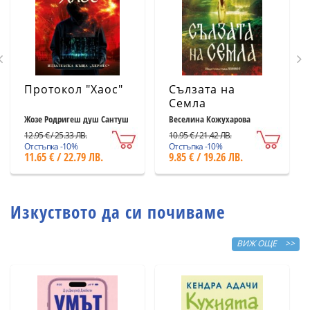
Протокол "Хаос"
Сълзата на
Семла
Жозе Родригеш душ Сантуш
Веселина Кожухарова
12.95 € / 25.33 ЛВ.
10.95 € / 21.42 ЛВ.
Отстъпка -10%
Отстъпка -10%
11.65 € / 22.79 ЛВ.
9.85 € / 19.26 ЛВ.
Изкуството да си почиваме
ВИЖ ОЩЕ >>