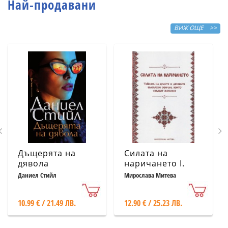
Най-продавани
ВИЖ ОЩЕ >>
Дъщерята на
Силата на
дявола
наричането І.
Тайната на
Даниел Стийл
Мирослава Митева
думите и
древните
10.99 € / 21.49 ЛВ.
12.90 € / 25.23 ЛВ.
български
обичаи, които
сбъдват желания