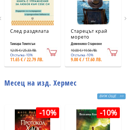
След раздялата
Старецът край
морето
Тамара Томпсън
Доменико Старноне
12.95 € / 25.33 ЛВ.
10.00 € / 19.56 ЛВ.
Отстъпка -10%
Отстъпка -10%
11.65 € / 22.79 ЛВ.
9.00 € / 17.60 ЛВ.
Месец на изд. Хермес
ВИЖ ОЩЕ >>
-10%
-10%