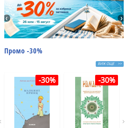
❮
❯
Промо -30%
ВИЖ ОЩЕ >>
-30%
-30%