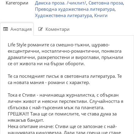
Категории
Дамска проза. /чиклит/
,
Световна проза
,
Преводна художествена литература
,
Художествена литература
,
Книги
Анотация
Коментари
Life Style романите са смешно-тъжни, щураво-
ексцентрични, носталгично-романтични, понякога
драматични, разкрепостени и вироглави, пръкнали
се от живота ни на бързи обороти.
Те са последният писък в световната литература. Те
са новата мания - романи с характер.
Тока е Стиви - начинаеща журналистка, с объркан
личен живот и неясни перспективи. Случайността я
сблъсква с най-търсения мъж па планетата.
ГРЕШКА!!! Така ще си помислите, че става дума за
някакъв бандит.
Нека опитаме иначе: Стиви ще се запознае с най-
нашумялата кинозвезда. Дали тази среща ще стане