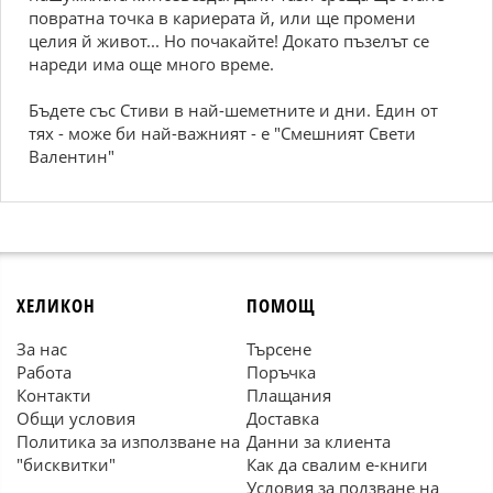
повратна точка в кариерата й, или ще промени
целия й живот... Но почакайте! Докато пъзелът се
нареди има още много време.
Бъдете със Стиви в най-шеметните и дни. Един от
тях - може би най-важният - е "Смешният Свети
Валентин"
ХЕЛИКОН
ПОМОЩ
За нас
Търсене
Работа
Поръчка
Контакти
Плащания
Общи условия
Доставка
Политика за използване на
Данни за клиента
"бисквитки"
Как да свалим е-книги
Условия за ползване на