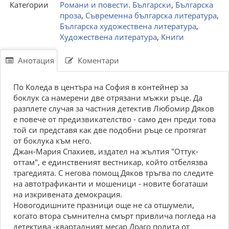
Категории
Романи и повести. Български
,
Българска
проза
,
Съвременна българска литература
,
Българска художествена литература
,
Художествена литература
,
Книги
Анотация
Коментари
По Коледа в центъра на София в контейнер за
боклук са намерени две отрязани мъжки ръце. Да
разплете случая за частния детектив Любомир Дяков
е повече от предизвикателство - само ден преди това
той си представя как две подобни ръце се протягат
от боклука към него.
Джан-Мария Спахиев, издател на жълтия "Оттук-
оттам", е единственият вестникар, който отбелязва
трагедията. С негова помощ Дяков тръгва по следите
на автотрафиканти и мошеници - новите богаташи
на изкривената демокрация.
Новогодишните празници още не са отшумели,
когато втора съмнителна смърт привлича погледа на
детектива -кварталният месар Драго полита от