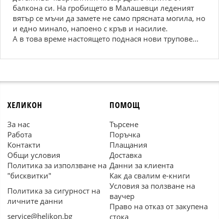
балкона си. На гробището в Малашевци леденият
вятър се мъчи да замете не само прясната могила, но
и едно минало, напоено с кръв и насилие.
А в това време настоящето поднася нови трупове...
ХЕЛИКОН
ПОМОЩ
За нас
Търсене
Работа
Поръчка
Контакти
Плащания
Общи условия
Доставка
Политика за използване на
Данни за клиента
"бисквитки"
Как да свалим е-книги
Условия за ползване на
Политика за сигурност на
ваучер
личните данни
Право на отказ от закупена
service@helikon.bg
стока