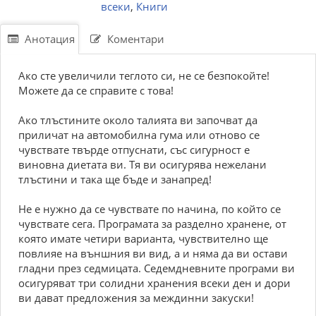
всеки
,
Книги
Анотация
Коментари
Ако сте увеличили теглото си, не се безпокойте!
Можете да се справите с това!
Ако тлъстините около талията ви започват да
приличат на автомобилна гума или отново се
чувствате твърде отпуснати, със сигурност е
виновна диетата ви. Тя ви осигурява нежелани
тлъстини и така ще бъде и занапред!
Не е нужно да се чувствате по начина, по който се
чувствате сега. Програмата за разделно хранене, от
която имате четири варианта, чувствително ще
повлияе на външния ви вид, а и няма да ви остави
гладни през седмицата. Седемдневните програми ви
осигуряват три солидни хранения всеки ден и дори
ви дават предложения за междинни закуски!