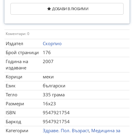
ДОБАВИ В ЛЮБИМИ
Коментари: 0
Издател
Скорпио
Брой страници
176
Година на
2007
издаване
Корици
меки
Език
български
Тегло
335 грама
Размери
16x23
ISBN
9547921754
Баркод
9547921754
Категории
Здраве. Пол. Възраст
,
Медицина за