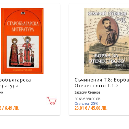
робългарска
Съчинения Т.8: Борба
ература
Отечеството Т.1-2
(комплект)
ик
Захарий Стоянов
30.68 € / 60.00 ЛВ.
Отстъпка - 25 %
€ / 6.49 ЛВ.
23.01 € / 45.00 ЛВ.