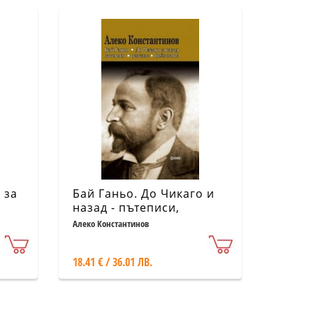
 за
Бай Ганьо. До Чикаго и
назад - пътеписи,
разкази, фейлетони
Алеко Константинов
18.41 € / 36.01 ЛВ.