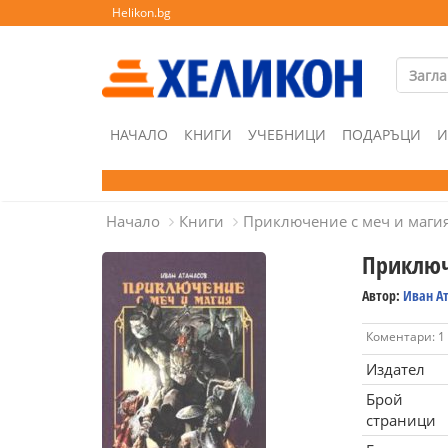
Helikon.bg
НАЧАЛО
КНИГИ
УЧЕБНИЦИ
ПОДАРЪЦИ
И
Начало
Книги
Приключение с меч и маги
Приключ
Автор:
Иван А
Коментари: 1
Издател
Брой
страници