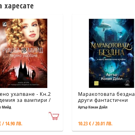
а харесате
ено ухапване - Кн.2
Маракотовата бездна
демия за вампири /
други фантастични
ро издание/
истории
л Мийд
Артър Конан Дойл
€ / 14.90 ЛВ.
10.23 € / 20.01 ЛВ.