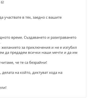
16!
а участвате в тях, заедно с вашите
одното време. Създаването и разиграването
.
 си желанието за приключения и не е изгубил
ожем да предадем всички наши мечти и да им
читаме, че те са безрайни!
, делата на който, диктуват хода на
ели!