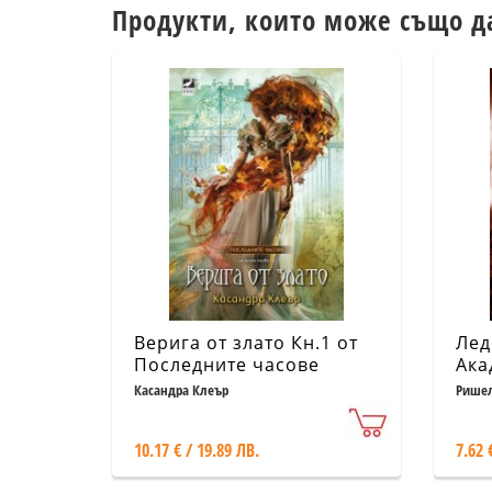
Продукти, които може също д
Верига от злато Кн.1 от
Лед
Последните часове
Ака
вто
Касандра Клеър
Рише
10.17 € / 19.89 ЛВ.
7.62 