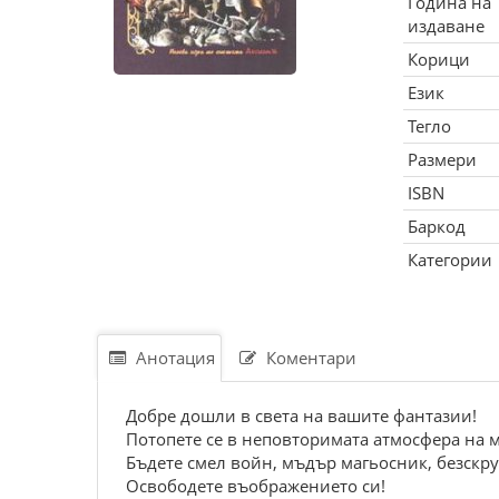
Година на
издаване
Корици
Език
Тегло
Размери
ISBN
Баркод
Категории
Анотация
Коментари
Добре дошли в света на вашите фантазии!
Потопете се в неповторимата атмосфера на 
Бъдете смел войн, мъдър магьосник, безскру
Освободете въображението си!