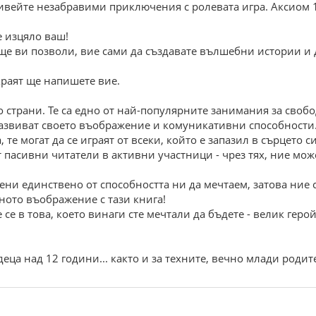
живейте незабравими приключения с ролевата игра. Аксиом 
е изцяло ваш!
ще ви позволи, вие сами да създавате вълшебни истории и д
 краят ще напишете вие.
о страни. Те са едно от най-популярните занимания за своб
развиват своето въображение и комуникативни способности
, те могат да се играят от всеки, който е запазил в сърцето
от пасивни читатели в активни участници - чрез тях, ние м
ни единствено от способността ни да мечтаем, затова ние с
ното въображение с тази книга!
се в това, което винаги сте мечтали да бъдете - велик герой
еца над 12 години... както и за техните, вечно млади родит