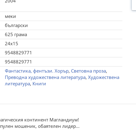
2004
меки
български
625 грама
24x15
9548829771
9548829771
Фантастика, фентъзи. Хорър
,
Световна проза
,
Преводна художествена литература
,
Художествена
литература
,
Книги
магическия континент Магландиум!
пулен мошеник, обаятелен лидер...