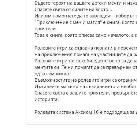
Бъдете героят на вашите детски мечти и из
Спасете света от силите на злото...
Или им помогнете да го завладеят - изборът 
"Приключение с меч и магия" е книга, която 
приятели.
Това е книга, която описва само началото, а
Ролевите игри са отдавна познати в повечет
на приключения помага на участниците да 
Ролевите игри не са хоби единствено за деца
мечтите си. Те ни помагат да се превърнем 
вдъхнем живот.
Възможностите на ролевите игри са ограниче
Изживейте магията на съзиданието и необят
Спасете света с вашите приятели, превърнете 
историята!
Ролевата система Аксиом 16 е подходяща за д