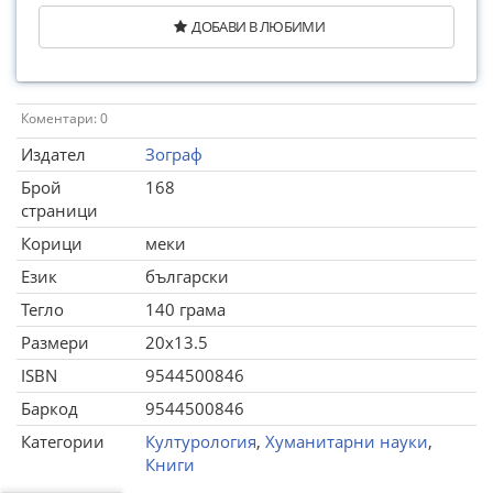
ДОБАВИ В ЛЮБИМИ
Коментари: 0
Издател
Зограф
Брой
168
страници
Корици
меки
Език
български
Тегло
140 грама
Размери
20x13.5
ISBN
9544500846
Баркод
9544500846
Категории
Културология
,
Хуманитарни науки
,
Книги