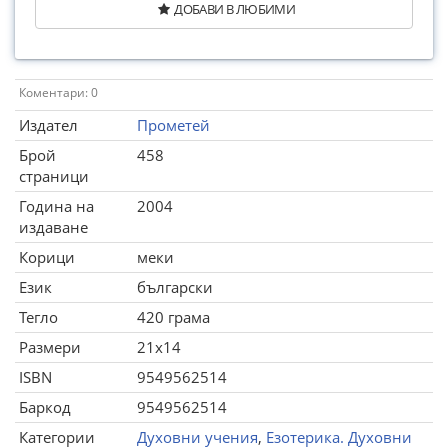
ДОБАВИ В ЛЮБИМИ
Коментари: 0
Издател
Прометей
Брой
458
страници
Година на
2004
издаване
Корици
меки
Език
български
Тегло
420 грама
Размери
21x14
ISBN
9549562514
Баркод
9549562514
Категории
Духовни учения
,
Езотерика. Духовни