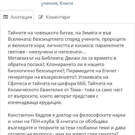
учения
,
Книги
Анотация
Коментари
Тайните на човешкото битие, на Земята и във
Вселената; безсмъртието според учените, пророците
и великите хора; личността и космоса; паралелните
светове - неизучени и непознати...
Метаезикът на Библията; Движи ли се времето в
обратна посока?; Клонирането ли е нашето
биологично безсмъртие?; Пирамидите на Египет -
генератори на възкресението?; Усмивката на
Сфинкса и тайната на шифъра 666; Тайната на
Космическото Евангелие от Тома - това са само част
от въпросите, които авторът представя с
изненадваща ерудиция.
Константин Кедров е доктор на философските науки
и член на ПЕН-клуба. В книгата си обобщава
възгледите и теориите за тези глобални теми и дава
отговор на въпроса - има ли живот след смъртта?