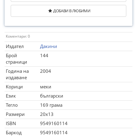
ДОБАВИ В ЛЮБИМИ
Коментари: 0
Издател
Дакини
Брой
144
страници
Година на
2004
издаване
Корици
меки
Език
български
Тегло
169 грама
Размери
20x13
ISBN
9549160114
Баркод
9549160114