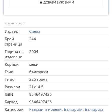
ДОБАВИ В ЛЮБИМИ
Коментари: 0
Издател
Сиела
Брой
244
страници
Година на
2004
издаване
Корици
меки
Език
български
Тегло
225 грама
Размери
21x14.5
ISBN
9546497436
Баркод
9546497436
Категории
Разкази и новели. Български
,
Българска