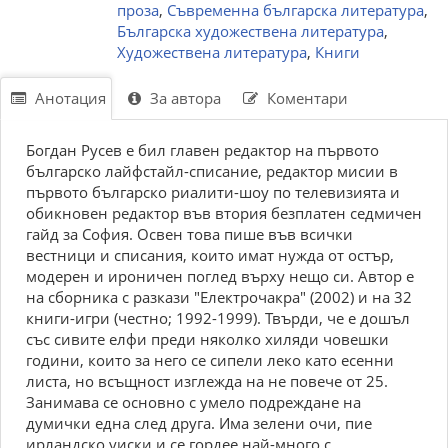
проза
,
Съвременна българска литература
,
Българска художествена литература
,
Художествена литература
,
Книги
Анотация
За автора
Коментари
Богдан Русев е бил главен редактор на първото
българско лайфстайл-списание, редактор мисии в
първото българско риалити-шоу по телевизията и
обикновен редактор във втория безплатен седмичен
гайд за София. Освен това пише във всички
вестници и списания, които имат нужда от остър,
модерен и ироничен поглед върху нещо си. Автор е
на сборника с разкази "Електрочакра" (2002) и на 32
книги-игри (честно; 1992-1999). Твърди, че е дошъл
със сивите елфи преди няколко хиляди човешки
години, които за него се сипели леко като есенни
листа, но всъщност изглежда на не повече от 25.
Занимава се основно с умело подреждане на
думички една след друга. Има зелени очи, пие
ирландско уиски и се гордее най-много с