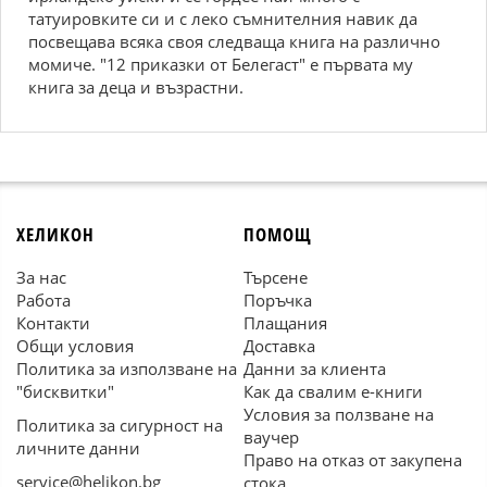
татуировките си и с леко съмнителния навик да
посвещава всяка своя следваща книга на различно
момиче. "12 приказки от Белегаст" е първата му
книга за деца и възрастни.
ХЕЛИКОН
ПОМОЩ
За нас
Търсене
Работа
Поръчка
Контакти
Плащания
Общи условия
Доставка
Политика за използване на
Данни за клиента
"бисквитки"
Как да свалим е-книги
Условия за ползване на
Политика за сигурност на
ваучер
личните данни
Право на отказ от закупена
service@helikon.bg
стока