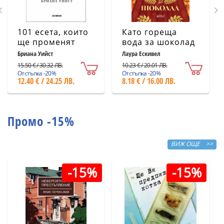
101 есета, които
Като гореща
ще променят
вода за шоколад
начина ви на
(ново издание)
Бриана Уийст
Лаура Ескивел
мислене
15.50 € / 30.32 ЛВ.
10.23 € / 20.01 ЛВ.
Отстъпка -20%
Отстъпка -20%
12.40 € / 24.25 ЛВ.
8.18 € / 16.00 ЛВ.
Промо -15%
ВИЖ ОЩЕ >>
-15%
-15%