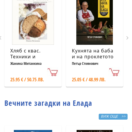
Хляб с квас.
Кухнята на баба
Техники и
и на проклетото
рецепти
й внуче
Жанина Митанкина
Петър Стоянович
25.95 € / 50.75 ЛВ.
25.05 € / 48.99 ЛВ.
Вечните загадки на Елада
ВИЖ ОЩЕ >>