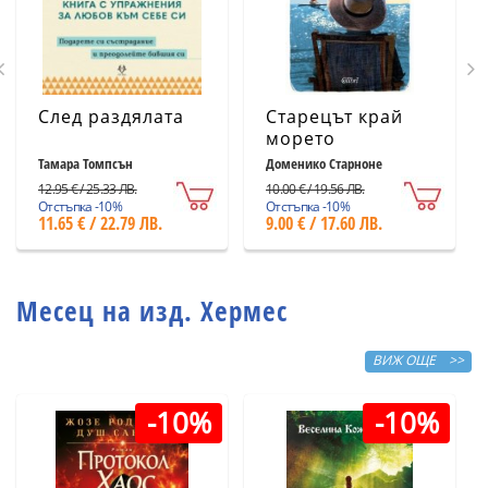
След раздялата
Старецът край
морето
Тамара Томпсън
Доменико Старноне
12.95 € / 25.33 ЛВ.
10.00 € / 19.56 ЛВ.
Отстъпка -10%
Отстъпка -10%
11.65 € / 22.79 ЛВ.
9.00 € / 17.60 ЛВ.
Месец на изд. Хермес
ВИЖ ОЩЕ >>
-10%
-10%