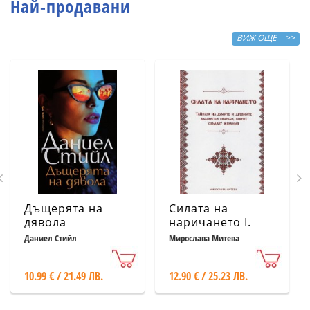
Най-продавани
ВИЖ ОЩЕ >>
Дъщерята на
Силата на
дявола
наричането І.
Тайната на
Даниел Стийл
Мирослава Митева
думите и
древните
10.99 € / 21.49 ЛВ.
12.90 € / 25.23 ЛВ.
български
обичаи, които
сбъдват желания