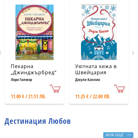
Пекарна
Уютната хижа в
„Джинджърбред“
Швейцария
(с цветни
Лори Гилмор
Джули Каплин
порезки)
11.00 € / 21.51 ЛВ.
11.25 € / 22.00 ЛВ.
Дестинация Любов
ВИЖ ОЩЕ >>