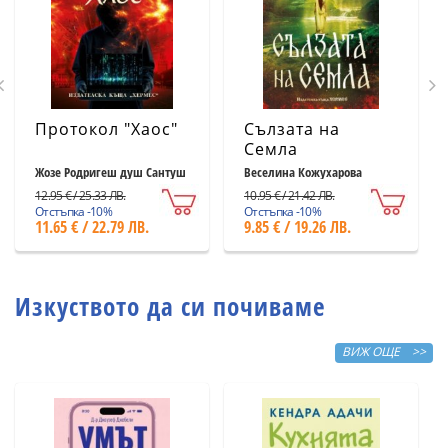
Протокол "Хаос"
Сълзата на
Семла
Жозе Родригеш душ Сантуш
Веселина Кожухарова
12.95 € / 25.33 ЛВ.
10.95 € / 21.42 ЛВ.
Отстъпка -10%
Отстъпка -10%
11.65 € / 22.79 ЛВ.
9.85 € / 19.26 ЛВ.
Изкуството да си почиваме
ВИЖ ОЩЕ >>