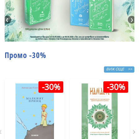
❮
❯
Промо -30%
ВИЖ ОЩЕ >>
-30%
-30%