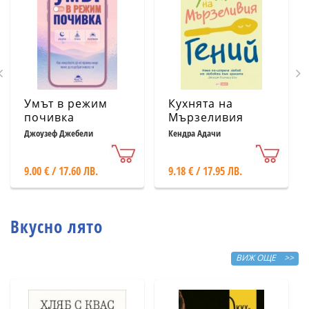
Умът в режим
Кухнята на
почивка
Мързеливия
гений
Джоузеф Джебели
Кендра Адачи
9.00 € / 17.60 ЛВ.
9.18 € / 17.95 ЛВ.
Вкусно лято
ВИЖ ОЩЕ >>