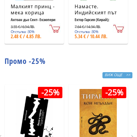
Малкият принц -
Намасте.
мека корица
Индийският път
светлосиня
към щастието,
Антоан дьо Сент- Екзюпери
Ектор Гарсия (Кирай);
Франсеск Миралес
удовлетворението
3.55 € / 6.94 ЛВ.
7.64 € / 14.94 ЛВ.
и успеха
Отстъпка -30%
Отстъпка -30%
2.48 € / 4.85 ЛВ.
5.34 € / 10.44 ЛВ.
Промо -25%
ВИЖ ОЩЕ >>
-25%
-25%