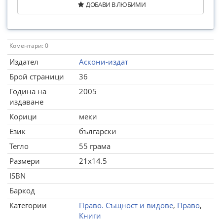
ДОБАВИ В ЛЮБИМИ
Коментари: 0
Издател
Аскони-издат
Брой страници
36
Година на
2005
издаване
Корици
меки
Език
български
Тегло
55 грама
Размери
21x14.5
ISBN
Баркод
Категории
Право. Същност и видове
,
Право
,
Книги