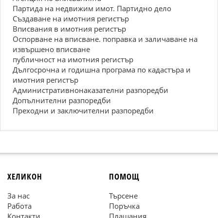
Партида на недвижим имот. Партидно дело
Създаване на имотния регистър
Вписвания в имотния регистър
Оспорване на вписване. поправка и заличаване на
извършено вписване
публичност на имотния регистър
Дългосрочна и годишна програма по кадастъра и
имотния регистър
Административнонаказателни разпоредби
Допълнителни разпоредби
Преходни и заключителни разпоредби
ХЕЛИКОН
ПОМОЩ
За нас
Търсене
Работа
Поръчка
Контакти
Плащания