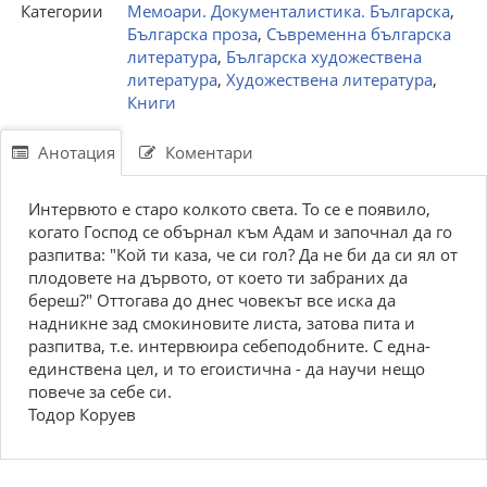
Категории
Мемоари. Документалистика. Българска
,
Българска проза
,
Съвременна българска
литература
,
Българска художествена
литература
,
Художествена литература
,
Книги
Анотация
Коментари
Интервюто е старо колкото света. То се е появило,
когато Господ се обърнал към Адам и започнал да го
разпитва: "Кой ти каза, че си гол? Да не би да си ял от
плодовете на дървото, от което ти забраних да
береш?" Оттогава до днес човекът все иска да
надникне зад смокиновите листа, затова пита и
разпитва, т.е. интервюира себеподобните. С една-
единствена цел, и то егоистична - да научи нещо
повече за себе си.
Тодор Коруев