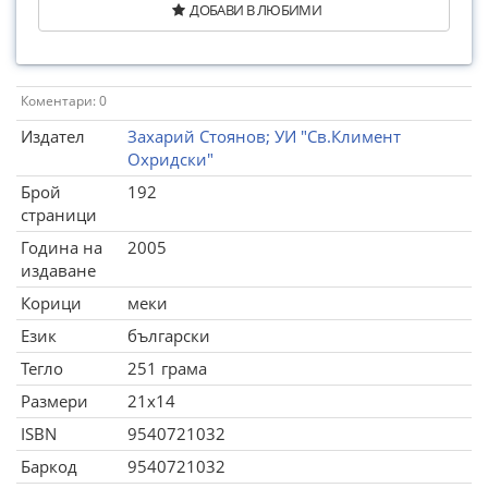
ДОБАВИ В ЛЮБИМИ
Коментари: 0
Издател
Захарий Стоянов; УИ "Св.Климент
Охридски"
Брой
192
страници
Година на
2005
издаване
Корици
меки
Език
български
Тегло
251 грама
Размери
21x14
ISBN
9540721032
Баркод
9540721032