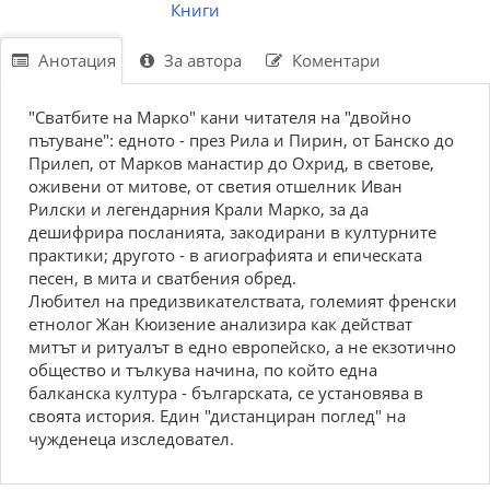
Книги
Анотация
За автора
Коментари
"Сватбите на Марко" кани читателя на "двойно
пътуване": едното - през Рила и Пирин, от Банско до
Прилеп, от Марков манастир до Охрид, в светове,
оживени от митове, от светия отшелник Иван
Рилски и легендарния Крали Марко, за да
дешифрира посланията, закодирани в културните
практики; другото - в агиографията и епическата
песен, в мита и сватбения обред.
Любител на предизвикателствата, големият френски
етнолог Жан Кюизение анализира как действат
митът и ритуалът в едно европейско, а не екзотично
общество и тълкува начина, по който една
балканска култура - българската, се установява в
своята история. Един "дистанциран поглед" на
чужденеца изследовател.