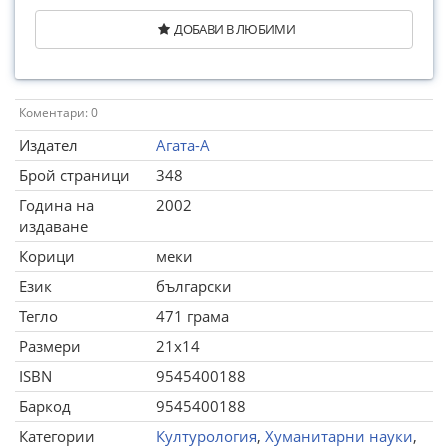
ДОБАВИ В ЛЮБИМИ
Коментари: 0
Издател
Агата-А
Брой страници
348
Година на
2002
издаване
Корици
меки
Език
български
Тегло
471 грама
Размери
21x14
ISBN
9545400188
Баркод
9545400188
Категории
Културология
,
Хуманитарни науки
,