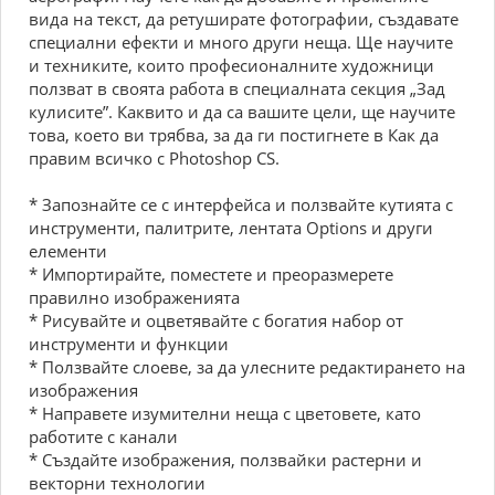
вида на текст, да ретуширате фотографии, създавате
специални ефекти и много други неща. Ще научите
и техниките, които професионалните художници
ползват в своята работа в специалната секция „Зад
кулисите”. Каквито и да са вашите цели, ще научите
това, което ви трябва, за да ги постигнете в Как да
правим всичко с Photoshop CS.
* Запознайте се с интерфейса и ползвайте кутията с
инструменти, палитрите, лентата Options и други
елементи
* Импортирайте, поместете и преоразмерете
правилно изображенията
* Рисувайте и оцветявайте с богатия набор от
инструменти и функции
* Ползвайте слоеве, за да улесните редактирането на
изображения
* Направете изумителни неща с цветовете, като
работите с канали
* Създайте изображения, ползвайки растерни и
векторни технологии