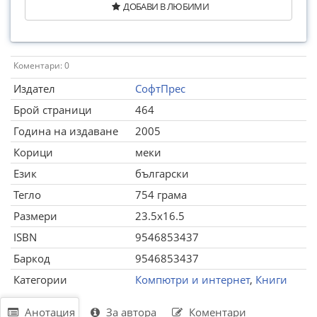
ДОБАВИ В ЛЮБИМИ
Коментари: 0
Издател
СофтПрес
Брой страници
464
Година на издаване
2005
Корици
меки
Език
български
Тегло
754 грама
Размери
23.5x16.5
ISBN
9546853437
Баркод
9546853437
Категории
Компютри и интернет
,
Книги
Анотация
За автора
Коментари