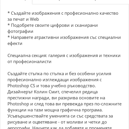
* Създайте изображения с професионално качество
за печат и Web
* Подобрете своите цифрови и сканирани
фотографии
* Направете атрактивни изображения със специални
ефекти
Специална секция: галерия с изображения и техники
от професионалисти
Създайте стъпка по стъпка и без особени усилия
професионално изглеждащи изображения с
Photoshop CS и това учебно ръководство.
Дизайнерът Колин Смит, спечелил редица
престижни награди, ви разкрива основите на
Photoshop и след това ви превежда през по-сложните
функции на тази мощна графична програма.
Усъвършенствайте уменията си със средствата за
рисуване и оцветяване - от моливи и четки до
аерографи. Научете как да добавяте и променяте