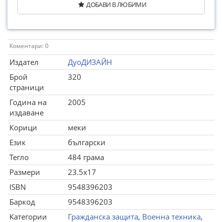
ДОБАВИ В ЛЮБИМИ
Коментари: 0
Издател
ДуоДИЗАЙН
Брой
320
страници
Година на
2005
издаване
Корици
меки
Език
български
Тегло
484 грама
Размери
23.5x17
ISBN
9548396203
Баркод
9548396203
Категории
Гражданска защита
,
Военна техника
,