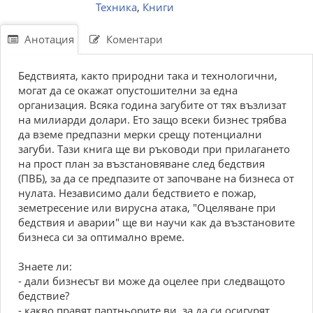
Техника
,
Книги
Анотация
Коментари
Бедствията, както природни така и технологични,
могат да се окажат опустошителни за една
организация. Всяка година загубите от тях възлизат
на милиарди долари. Ето защо всеки бизнес трябва
да вземе предпазни мерки срещу потенциални
загуби. Тази книга ще ви ръководи при прилагането
на прост план за възстановяване след бедствия
(ПВБ), за да се предпазите от започване на бизнеса от
нулата. Независимо дали бедствието е пожар,
земетресение или вирусна атака, "Оцеляване при
бедствия и аварии" ще ви научи как да възстановите
бизнеса си за оптимално време.
Знаете ли:
- дали бизнесът ви може да оцелее при следващото
бедствие?
- какво правят партньорите ви, за да си осигурят