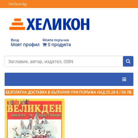
Helikon.bg
Вход
Моята поръчка
Моят профил
0 продукта
БЕЗПЛАТНА ДОСТАВКА В БЪЛГАРИЯ ПРИ ПОРЪЧКА
НАД 35.28 € / 69 ЛВ.