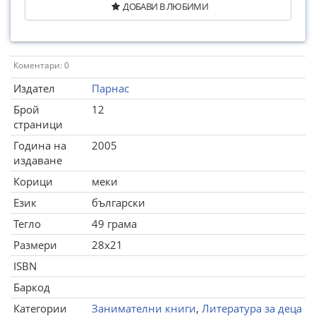
ДОБАВИ В ЛЮБИМИ
Коментари: 0
Издател
Парнас
Брой
12
страници
Година на
2005
издаване
Корици
меки
Език
български
Тегло
49 грама
Размери
28x21
ISBN
Баркод
Категории
Занимателни книги
,
Литература за деца