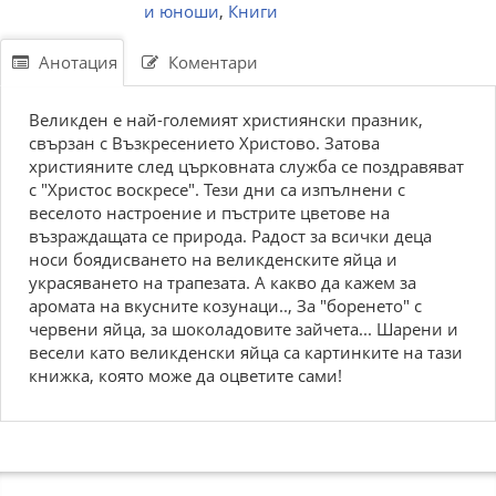
и юноши
,
Книги
Анотация
Коментари
Великден е най-големият християнски празник,
свързан с Възкресението Христово. Затова
християните след църковната служба се поздравяват
с "Христос воскресе". Тези дни са изпълнени с
веселото настроение и пъстрите цветове на
възраждащата се природа. Радост за всички деца
носи боядисването на великденските яйца и
украсяването на трапезата. А какво да кажем за
аромата на вкусните козунаци.., За "боренето" с
червени яйца, за шоколадовите зайчета... Шарени и
весели като великденски яйца са картинките на тази
книжка, която може да оцветите сами!