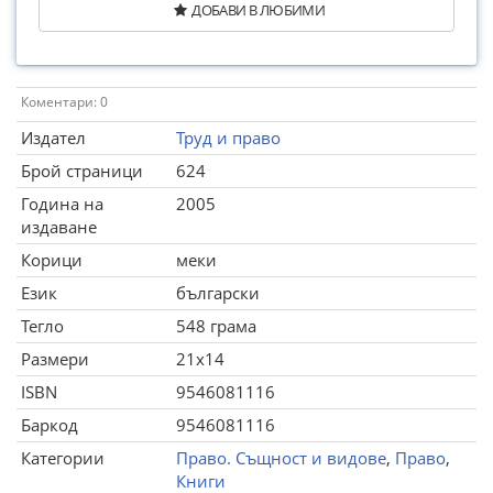
ДОБАВИ В ЛЮБИМИ
Коментари: 0
Издател
Труд и право
Брой страници
624
Година на
2005
издаване
Корици
меки
Език
български
Тегло
548 грама
Размери
21x14
ISBN
9546081116
Баркод
9546081116
Категории
Право. Същност и видове
,
Право
,
Книги