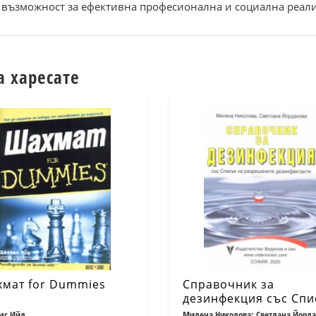
а възможност за ефективна професионална и социална реали
а харесате
мат for Dummies
Справочник за
дезинфекция със Спи
на разрешените
мс Ийд
Милена Николова; Светлана Йорд