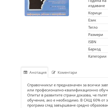
Година на
издаване
Корици
Език
Тегло
Размери
ISBN
Баркод
Категории
Анотация
Коментари
Справочникът е предназначен за всички за
или професионално-квалификационно обуч
Опитът в развитите страни доказва, че път
обучение, ако е необходимо. В САЩ 60% от 
програма след завършване средно образова