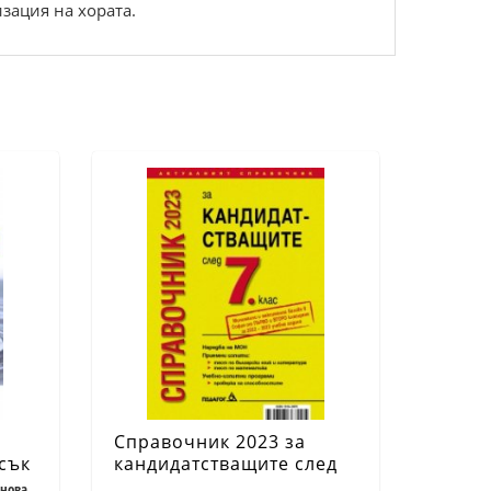
зация на хората.
Справочник 2023 за
сък
кандидатстващите след
7. клас
анова