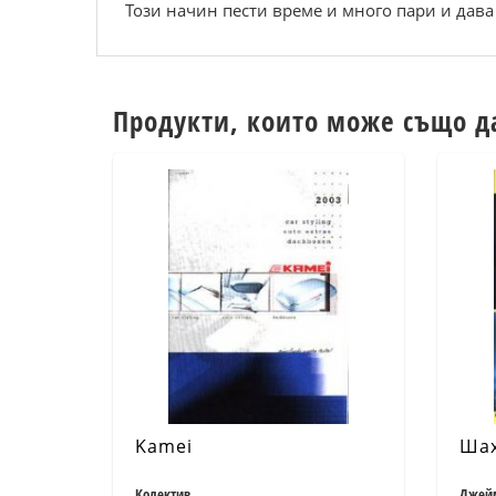
Този начин пести време и много пари и дав
Продукти, които може също д
Kamei
Шах
Колектив
Джей