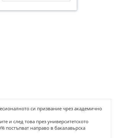
фесионалното си призвание чрез академично
те и след това през университетското
0% постъпват направо в бакалавьрска