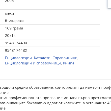
2005
меки
български
169 грама
20x14
954817443X
954817443X
Енциклопедии. Каталози. Справочници
,
Енциклопедии и справочници
,
Книги
вършили средно образование, които желаят да намерят про
ение.
ят към професионалното призвание минава първо през колежи
завършващите бакалавър идват от колежите, а останалите 4
ние.