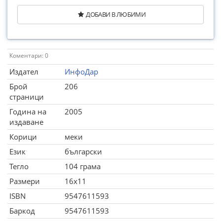
ДОБАВИ В ЛЮБИМИ
Коментари: 0
Издател
ИнфоДар
Брой
206
страници
Година на
2005
издаване
Корици
меки
Език
български
Тегло
104 грама
Размери
16x11
ISBN
9547611593
Баркод
9547611593