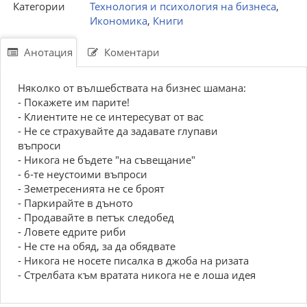
Категории
Технология и психология на бизнеса
,
Икономика
,
Книги
Анотация
Коментари
Няколко от вълшебствата на бизнес шамана:
- Покажете им парите!
- Клиентите не се интересуват от вас
- Не се страхувайте да задавате глупави
въпроси
- Никога не бъдете "на съвещание"
- 6-те неустоими въпроси
- Земетресенията не се броят
- Паркирайте в дъното
- Продавайте в петък следобед
- Ловете едрите риби
- Не сте на обяд, за да обядвате
- Никога не носете писалка в джоба на ризата
- Стрелбата към вратата никога не е лоша идея