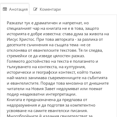
Анотация
Коментари
Разказът тук е драматичен и напрегнат, но
специалният чар на книгата не е в това, защото
историята е добре известна: става дума за живота на
Иисус Христос. При това авторката - за разлика от
десетките съчинения на същата тема -не се
отклонява от евангелските текстове. Тя ги следва,
стремейки се да изведе цялостен разказ.
Голямото достойнство на текста е полагането и
тълкуването на контекста, на културния,
исторически и географски контекст, който тъкмо
най-малко занимава съвременниците на събитията
и евангелистите. Поради това мнозина от днешните
читатели на Новия Завет недоумяват или поемат
подир неадекватни интерпретации.
Книгата е предназначена да предпазва от
недоразумения и да подготвя за компетентно
усвояване на самите евангелски писания.
Многобройните й издания свидетелстват за