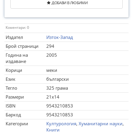
ДОБАВИ В ЛЮБИМИ
Коментари: 0
Издател
Изток-Запад
Брой страници
294
Година на
2005
издаване
Корици
меки
Език
български
Тегло
325 грама
Размери
21x14
ISBN
9543210853
Баркод
9543210853
Категории
Културология
,
Хуманитарни науки
,
Книги