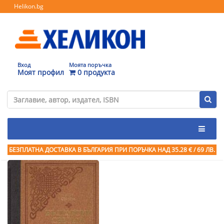
Helikon.bg
Вход
Моята поръчка
Моят профил
0 продукта
БЕЗПЛАТНА ДОСТАВКА В БЪЛГАРИЯ ПРИ ПОРЪЧКА
НАД 35.28 € / 69 ЛВ.