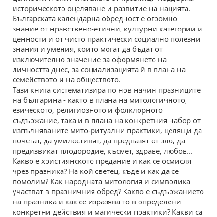
историческото оцеляване и развитие на нацията.
Българската календарна обредност е огромно
знание от нравствено-етични, културни категории и
ценности и от чисто практически социално полезни
знания и умения, които могат да бъдат от
изключително значение за оформянето на
личността днес, за социализацията й в плана на
семейството и на обществото.
Тази книга систематизира по нов начин празниците
на българина - както в плана на митологичното,
езическото, религиозното и фолклорното
съдържание, така и в плана на конкретния набор от
изпълняваните мито-ритуални практики, целящи да
почетат, да умилостивят, да предпазят от зло, да
предизвикат плодородие, късмет, здраве, любов...
Какво е християнското предание и как се осмисля
чрез празника? На кой светец, къде и как да се
помолим? Как народната митология и символика
участват в празничния обред? Какво е съдържанието
на празника и как се изразява то в определени
конкретни действия и магически практики? Какви са