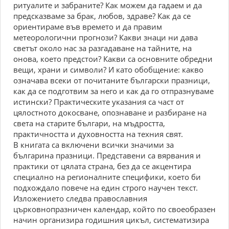
ритуалите и забраните? Как можем да гадаем и да
предсказваме за брак, любов, здраве? Как да се
ориентираме във времето и да правим
метеорологични прогнози? Какви знаци ни дава
светът около нас за разгадаване на тайните, на
онова, което предстои? Какви са основните обредни
вещи, храни и символи? И като обобщение: какво
означава всеки от почитаните български празници,
как да се подготвим за него и как да го отпразнуваме
истински? Практическите указания са част от
цялостното докосване, опознаване и разбиране на
света на старите българи, на мъдростта,
практичността и духовността на техния свят.
В книгата са включени всички значими за
българина празници. Представени са вярвания и
практики от цялата страна, без да се акцентира
специално на регионалните специфики, което би
подхождало повече на един строго научен текст.
Изложението следва православния
църковнопразничен календар, който по своеобразен
начин организира годишния цикъл, систематизира