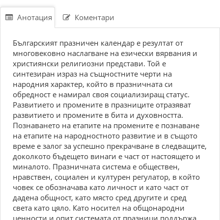
Анотация
Коментари
Българският празничен календар е резултат от
многовековно наслагване на езически вярвания и
християнски религиозни представи. Той е
синтезиран израз на същностните черти на
народния характер, който в празничната си
обредност е намирал своя социализиращ статус.
Развитието и промените в празниците отразяват
развитието и промените в бита и духовността.
Познаването на етапите на промените е познаване
на етапите на народностното развитие и в същото
време е залог за успешно прекрачване в следващите,
доколкото бъдещето винаги е част от настоящето и
миналото. Празничната система е обществен,
нравствен, социален и културен регулатор, в който
човек се обозначава като личност и като част от
дадена общност, като място сред другите и сред
света като цяло. Като носител на общонародни
ценности и опит системата от празници поддържа